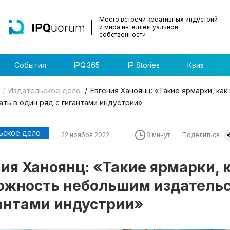
Место встречи креативных индустрий
и мира интеллектуальной
собственности
События
IPQ.365
IP Stories
Квиз
Издательское дело
Евгения Ханоянц: «Такие ярмарки, как
ать в один ряд с гигантами индустрии»
ьское дело
22 ноября 2022
8 минут
Поделиться
ия Ханоянц: «Такие ярмарки, к
ожность небольшим издательст
гантами индустрии»