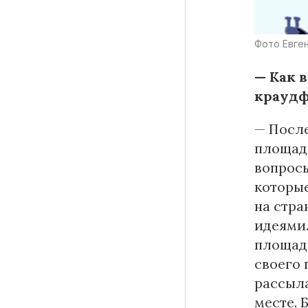
Фото Евге
— Как 
краудф
— После
площадо
вопросы
которые
на стра
идеями.
площадк
своего 
рассыла
месте. 