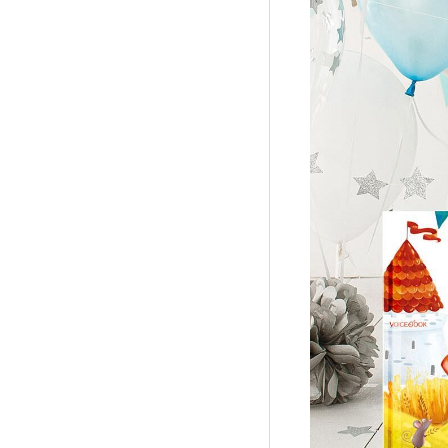
Рубрики
Интеллектуальная собственность и креативные и
Кино и театр
Искусство
Дизайн и мода
Реклама и маркетинг
Архитектура и урбанистика
Наука и технологии
Медиа
Образование
Издательское дело
Музыка
Музеи