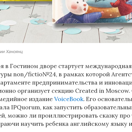
ии Ханоянц
ря в Гостином дворе стартует международна
уры non/fictio№24, в рамках которой Агент
артаменте предпринимательства и инноваци
онно организует секцию Created in Moscow.
медийное издание
VoiceBook
. Его основател
ала IPQuorum, как запустить образовательны
, можно ли проиллюстрировать сказку про 
граючи научить ребенка английскому языку 