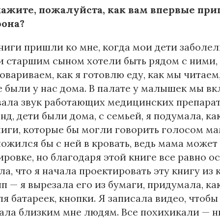
кажите, пожалуйста, как вам впервые при
она?
ниги пришли ко мне, когда мои дети заболе
 старшим сыном хотели быть рядом с ними, 
овариваем, как я готовлю еду, как мы читаем
 были у нас дома. В палате у малышек мы вк
ала звук работающих медицинских препарато
нд, дети были дома, с семьей, я подумала, ка
иги, которые бы могли говорить голосом мамы
ложился бы с ней в кровать, ведь мама может
ровке, но благодаря этой книге все равно ос
ла, что я начала проектировать эту книгу из к
п — я вырезала его из бумаги, придумала, ка
ля батареек, кнопки. Я записала видео, чтобы 
ала близким мне людям. Все похихикали — ник