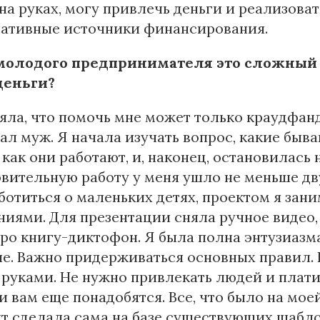
на руках, могу привлечь деньги и реализоват
нативные источники финансирования.
молодого предпринимателя это сложный п
деньги?
яла, что помочь мне может только краудфан
ал муж. Я начала изучать вопрос, какие бы
 как они работают, и, наконец, остановилась 
вительную работу у меня ушло не меньше дву
ботиться о маленьких детях, проектом я зан
иями. Для презентации сняла ручное видео, 
про книгу-диктофон. Я была полна энтузиазма
е. Важно придерживаться основных правил. 
руками. Не нужно привлекать людей и плати
и вам еще понадобятся. Все, что было на моей
т сделала сама на базе существующих шаблоно