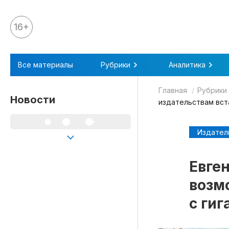
16+
Все материалы
Все материалы
Рубрики
Аналитика
Аналитика
Главная
Рубрики
Аналитика
Новости
издательствам вст
Legal review
События
Издател
IPQ.365
Евген
IP Stories
возм
Квиз
с ги
О нас
Календарь