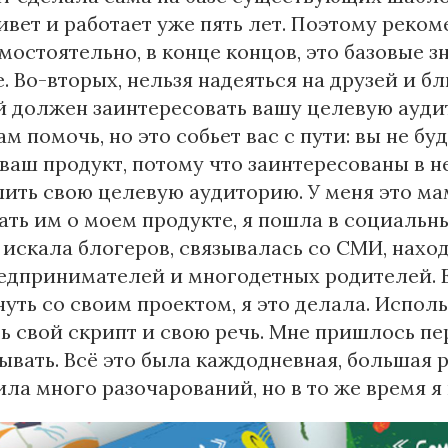
ивет и работает уже пять лет. Поэтому реком
мостоятельно, в конце концов, это базовые 
. Во-вторых, нельзя надеяться на друзей и б
 должен заинтересовать вашу целевую ауди
ам помочь, но это собьет вас с пути: вы не б
ваш продукт, потому что заинтересованы в не
ить свою целевую аудиторию. У меня это мам
ать им о моем продукте, я пошла в социальн
 искала блогеров, связывалась со СМИ, нахо
дпринимателей и многодетных родителей. Е
уть со своим проектом, я это делала. Испо
ь свой скрипт и свою речь. Мне пришлось пе
ывать. Всё это была каждодневная, большая р
ла много разочарований, но в то же время я