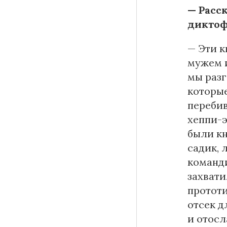
— Расс
диктоф
— Эти к
мужем и
мы разг
которые
перебив
хеппи-э
были кн
садик, 
команди
захвати
прототи
отсек д
и отосл