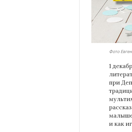
Материалы партнеров
АКИ
Фото Евген
Artists / Художники.РФ
n'RIS
1 декаб
Онлайн патент
литерат
Цифровой Сарафан
при Деп
традици
мульти
Смотрите нас в соцсетях и мессенджерах
рассказ
малышей
и как и