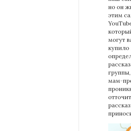
но он ж
этим са
YouTube
который
могут в
купило 
определ
рассказ
группы,
мам-пре
проникн
отточит
рассказ
приноси