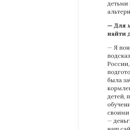
детьми 
альтер
— Для 
найти 
— Я пон
подсказ
России,
подгото
была за
кормлен
детей, 
обучени
своими 
— деньг
наш сай