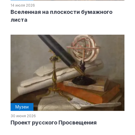
14 июля 2026
Вселенная на плоскости бумажного
Рубрики
листа
Интеллектуальная собственность
и креативные индустрии
Кино и театр
Искусство
Дизайн и мода
Реклама и маркетинг
Архитектура и урбанистика
Наука и технологии
Медиа
Образование
Музеи
Издательское дело
30 июня 2026
Музыка
Проект русского Просвещения
Музеи