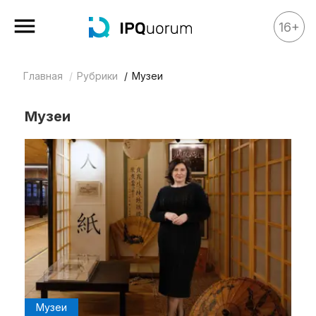
16+
Главная
Рубрики
Музеи
Все материалы
Аналитика
Музеи
Аналитика
Legal review
События
IPQ.365
IP Stories
Квиз
О нас
Календарь
Музеи