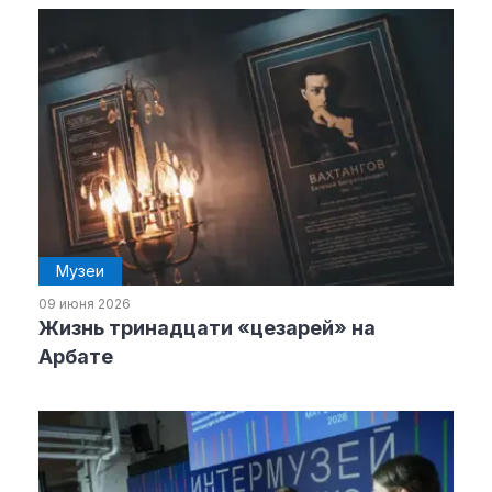
Материалы партнеров
АКИ
Artists / Художники.РФ
n'RIS
Онлайн патент
Цифровой Сарафан
Музеи
Смотрите нас в соцсетях и мессенджерах
09 июня 2026
Жизнь тринадцати «цезарей» на
Арбате