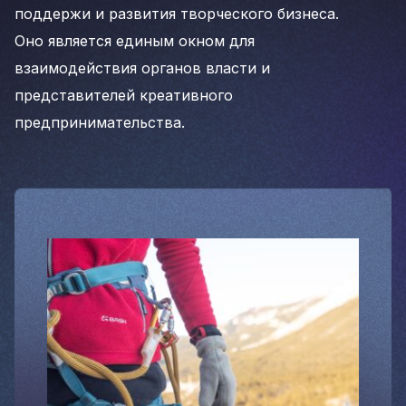
поддержи и развития творческого бизнеса.
Оно является единым окном для
Рубрики
взаимодействия органов власти и
Интеллектуальная собственность
представителей креативного
и креативные индустрии
предпринимательства.
Кино и театр
Искусство
Дизайн и мода
Реклама и маркетинг
Архитектура и урбанистика
Наука и технологии
Медиа
Образование
Издательское дело
Музыка
Музеи