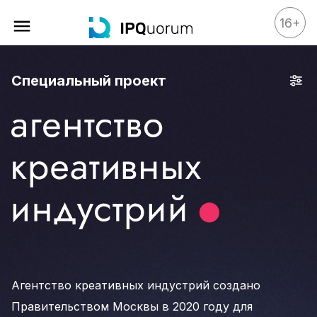
16+
Специальный проект
Все материалы
Аналитика
Аналитика
Legal review
События
IPQ.365
IP Stories
Квиз
О нас
Агентство креативных индустрий создано
Календарь
Правительством Москвы в 2020 году для