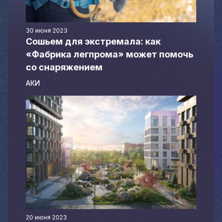
Материалы партнеров
30 июня 2023
Сошьем для экстремала: как
АКИ
«Фабрика легпрома» может помочь
Artists / Художники.РФ
со снаряжением
n'RIS
Онлайн патент
АКИ
Цифровой Сарафан
Смотрите нас в соцсетях и мессенджерах
20 июня 2023