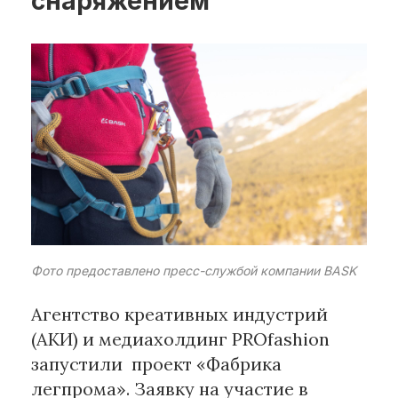
снаряжением
Рубрики
Интеллектуальная собственность
и креативные индустрии
Кино и театр
Искусство
Дизайн и мода
Реклама и маркетинг
Архитектура и урбанистика
Наука и технологии
Фото предоставлено пресс-службой компании BASK
Медиа
Образование
Агентство креативных индустрий
Издательское дело
(АКИ) и медиахолдинг PROfashion
Музыка
запустили проект «Фабрика
Музеи
легпрома». Заявку на участие в