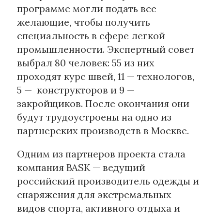
программе могли подать все
желающие, чтобы получить
Материалы партнеров
специальность в сфере легкой
АКИ
промышленности. Экспертный совет
Artists / Художники.РФ
выбрал 80 человек: 55 из них
n'RIS
проходят курс швей, 11 — технологов,
Онлайн патент
5 — конструкторов и 9 —
Цифровой Сарафан
закройщиков. После окончания они
будут трудоустроены на одно из
Смотрите нас в соцсетях и мессенджерах
партнерских производств в Москве.
Одним из партнеров проекта стала
компания BASK — ведущий
российский производитель одежды и
снаряжения для экстремальных
видов спорта, активного отдыха и