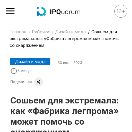
16+
Главная
Рубрики
Дизайн и мода
Сошьем для
Все материалы
экстремала: как «Фабрика легпрома» может помочь
Аналитика
со снаряжением
Аналитика
Дизайн и мода
30 июня 2023
Legal review
6 минут
События
Поделиться
IPQ.365
IP Stories
Сошьем для экстремала:
Квиз
как «Фабрика легпрома»
О нас
может помочь со
Календарь