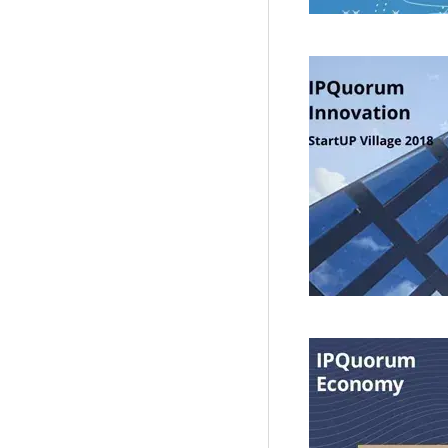
Материалы партнеров
АКИ
Artists / Художники.РФ
n'RIS
Онлайн патент
Цифровой Сарафан
Смотрите нас в соцсетях и мессенджерах