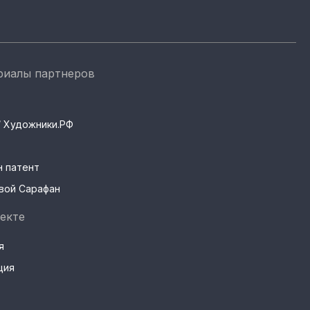
риалы партнеров
s / Художники.РФ
н патент
вой Сарафан
екте
я
ция