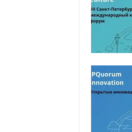
Рубрики
Интеллектуальная собственность и креативные и
Кино и театр
Искусство
Дизайн и мода
Реклама и маркетинг
Архитектура и урбанистика
Наука и технологии
Медиа
Образование
Издательское дело
Музыка
Музеи