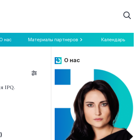
О нас
Материалы партнеров
Календарь
О нас
я IPQ.
)