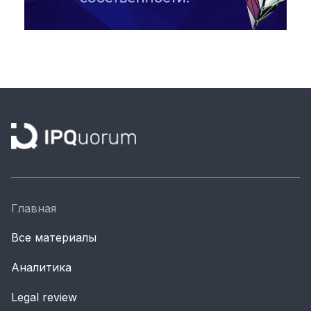
Материалы партнеров
АКИ
Artists / Художники.РФ
n'RIS
Онлайн патент
Цифровой Сарафан
Смотрите нас в соцсетях и мессенджерах
Главная
Все материалы
Аналитика
Legal review