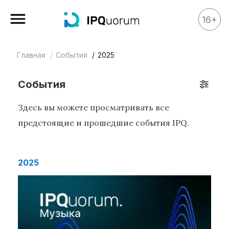
16+
Главная
События
2025
Все материалы
Аналитика
События
Аналитика
Здесь вы можете просматривать все
Legal review
предстоящие и прошедшие события IPQ.
События
IPQ.365
2025
IP Stories
Квиз
О нас
Календарь