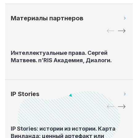
Материалы партнеров
Видео
В
Интеллектуальные права. Сергей
На
Матвеев. n’RIS Академия, Диалоги.
Ан
Ди
IP Stories
Видео
В
IP Stories: истории из истории. Карта
IP
Винланда: ценный артефакт или
фа