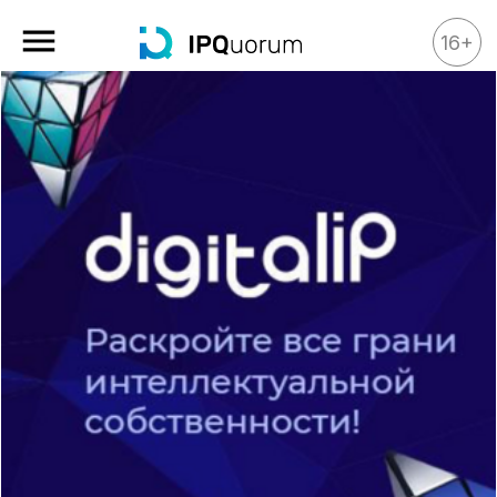
16+
Все материалы
Аналитика
Аналитика
Legal review
События
IPQ.365
IP Stories
Квиз
О нас
Календарь