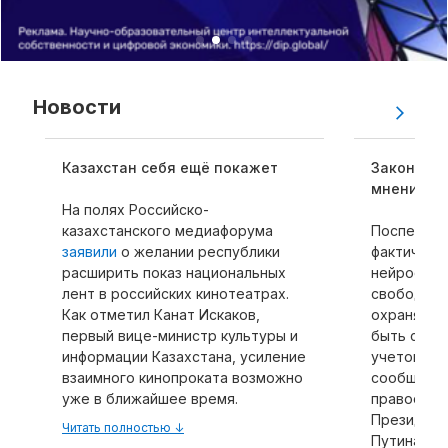
Рубрики
Интеллектуальная собственность
Новости
и креативные индустрии
Кино и театр
Казахстан себя ещё покажет
Закон об 
Искусство
мнения п
Дизайн и мода
На полях Российско-
казахстанского медиафорума
Поспешно 
Реклама и маркетинг
заявили
о желании республики
фактическ
Архитектура и урбанистика
расширить показ национальных
нейросете
Наука и технологии
лент в российских кинотеатрах.
свободног
Как отметил Канат Искаков,
охраняемо
Медиа
первый вице-министр культуры и
быть суще
Образование
информации Казахстана, усиление
учетом по
Издательское дело
взаимного кинопроката возможно
сообществ
Музыка
уже в ближайшее время.
правообла
Президент
Музеи
Читать полностью ↓
Путина, г