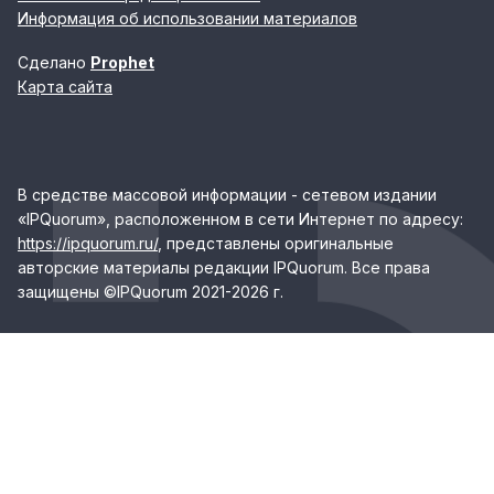
Информация об использовании материалов
Сделано
Prophet
Карта сайта
В средстве массовой информации - сетевом издании
«IPQuorum», расположенном в сети Интернет по адресу:
https://ipquorum.ru/
, представлены оригинальные
авторские материалы редакции IPQuorum. Все права
защищены ©IPQuorum 2021-2026 г.
Реестровая запись сетевого издания IPQUORUM за
номером ЭЛ № ФС 77-78697 выдано Федеральной
службой по надзору в сфере связи, информационных
технологий и массовых коммуникаций (Роскомнадзор)
20.07.2020
Учредитель: ООО «Айпикворум». Главный редактор:
Дорофеева Евгения Евгеньевна