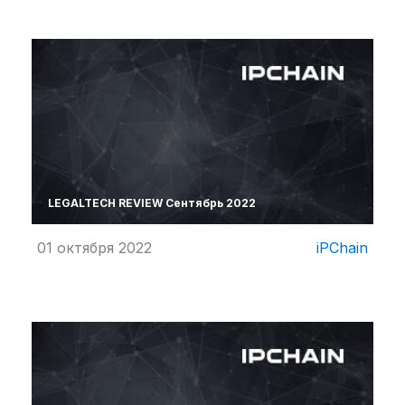
Материалы партнеров
АКИ
Artists / Художники.РФ
n'RIS
Онлайн патент
Цифровой Сарафан
LEGALTECH REVIEW Сентябрь 2022
Смотрите нас в соцсетях и мессенджерах
01 октября 2022
iPChain