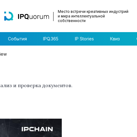
Место встречи креативных индустрий
и мира интеллектуальной
собственности
События
IPQ.365
IP Stories
Квиз
view
лиз и проверка документов.