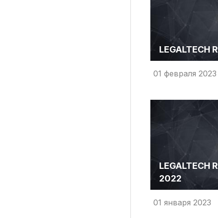
Рубрики
LEGALTECH R
Интеллектуальная собственность и креативные и
01 февраля 2023
Кино и театр
Искусство
Дизайн и мода
Реклама и маркетинг
Архитектура и урбанистика
Наука и технологии
Медиа
LEGALTECH R
Образование
2022
Издательское дело
Музыка
01 января 2023
Музеи