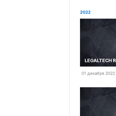
2022
Материалы партнеров
АКИ
Artists / Художники.РФ
n'RIS
Онлайн патент
LEGALTECH R
Цифровой Сарафан
01 декабря 2022
Смотрите нас в соцсетях и мессенджерах