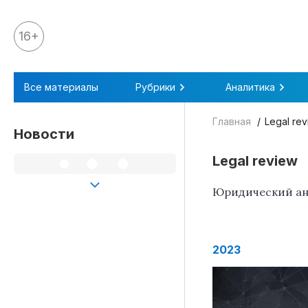
16+
Все материалы
Все материалы
Рубрики
Аналитика
Аналитика
Главная
Legal re
Аналитика
Новости
Legal review
Legal review
События
Юридический ана
IPQ.365
IP Stories
Квиз
2023
О нас
Календарь