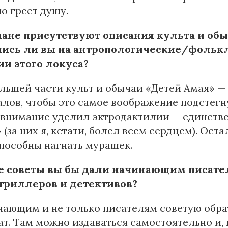
о греет душу.
мане присутствуют описания культа и обыч
ись ли вы на антропологические/фольк
ии этого локуса?
льшей части культ и обычаи «Детей Амая» —
лов, чтобы это самое воображение подстегну
 внимание уделил эктродактилии — единств
 (за них я, кстати, болел всем сердцем). Ос
пособны нагнать мурашек.
 советы вы бы дали начинающим писател
триллеров и детективов?
ающим и не только писателям советую обра
т. Там можно издаваться самостоятельно и,