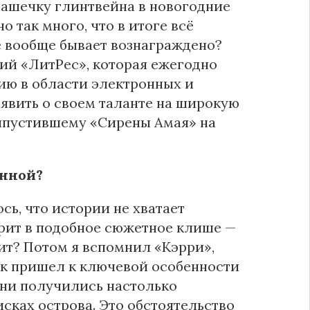
 чашечку глинтвейна в новогодние
 так много, что в итоге всё
е вообще бывает вознаграждено?
ний «ЛитРес», которая ежегодно
ию в области электронных и
явить о своем таланте на широкую
выпустившему «Сирены Амая» на
енной?
сь, что истории не хватает
ерит в подобное сюжетное клише —
ит? Потом я вспомнил «Кэрри»,
ак пришел к ключевой особенности
ни получились настолько
сках острова. Это обстоятельство