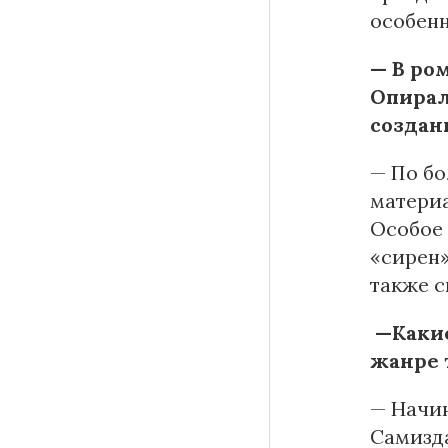
особенн
— В ро
Опирал
создан
— По бо
материа
Особое
«сирен»
также с
—Какие
жанре 
— Начин
Самизда