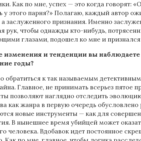
ки. Как по мне, успех — это когда говорят: «
ь у этого парня?» Полагаю, каждый автор ож
, а заслуженного признания. Именно заслужен
я рук, чтобы однажды кто-нибудь, потрясенн
щими глазами, подошел ко мне и признался 
е изменения и тенденции вы наблюдаете 
ние годы?
 обратиться к так называемым детективным 
Дайна. Главное, не принимать всерьез пятое 
ты позволяют наглядно отследить эволюцию 
ва как жанра в первую очередь обусловлено
тся новые инструменты — как для совершени
ия. В нынешнее время убийцей может оказат
о человека. Вдобавок идет постоянное скрещ
. Как по мне, главное, чтобы логика расслед