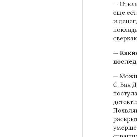
— Откли
еще ест
и денег
поклада
сверкаю
— Каки
послед
— Можно
С. Ван 
постула
детекти
Появляю
раскрыт
умершег
страшно