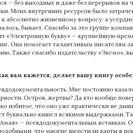
ся — без выходных и даже без перерывов на
ки. Моих внутренних ресурсов было затрачено
 к абсолютно жизненному вопросу: а усерди
залось, бывает. Спасибо за это группе компа
ит «Электронную букву» — крупнейшую прем
иг. Она помогает талантливым писателям за
ию. Также спасибо издательству «Эксмо», 
 как вам кажется, делает вашу книгу особ
евдодокументальность. Мне постоянно казало
рности. Остров, жертвы? Да кто вообще пов
ко избитое, что оно уже практически не дыш
ст буквально кишел всякими выдержками. Т
 Амая» — псевдодокументальным вставкам. О
одобными, что многие шерстили карты в пои