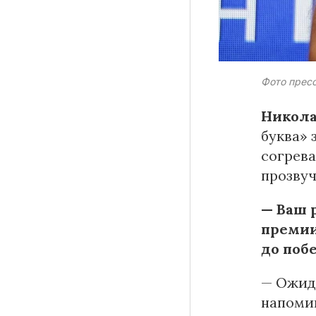
Материалы партнеров
Фото прес
АКИ
Никол
Artists / Художники.РФ
буква» 
n'RIS
согрева
Онлайн патент
прозвуч
Цифровой Сарафан
— Ваш 
премии
до поб
Смотрите нас в соцсетях и мессенджерах
— Ожида
напомин