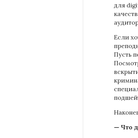
для dig
качеств
аудито
Если хо
преподн
Пусть п
Посмотр
вскрыти
кримина
специал
подшейт
Наконец
— Что 