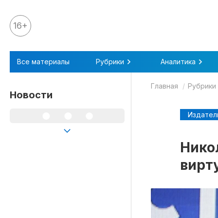
16+
Все материалы
Все материалы
Рубрики
Аналитика
Аналитика
Главная
Рубрики
Аналитика
Новости
Legal review
Издател
События
IPQ.365
Нико
IP Stories
вирт
Квиз
О нас
Календарь