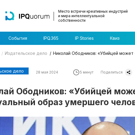
Место встречи креативных индустрий
и мира интеллектуальной
собственности
События
IPQ.365
IP Stories
Квиз
Издательское дело
Николай Ободников: «Убийцей может 
ьское дело
28 мая 2024
5 минут
Поделиться
лай Ободников: «Убийцей може
уальный образ умершего чело