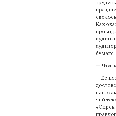
трудить
праздни
свелось
Как ока
провод
аудиокн
аудитор
бумаге.
— Что,
— Ее пс
достове
настоль
чей тек
«Сирен
правдоп