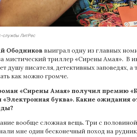
с-службы ЛитРес
ай Ободников
выиграл одну из главных но
за мистический триллер «Сирены Амая». В ин
ет душу писателя, детективных заповедях, а 
ать как можно громче.
роман «Сирены Амая» получил премию «К
 «Электронная буква». Какие ожидания от
еды?
ние вообще сложная вещь. Три с половиной
али мне один бесконечный поход на рудник