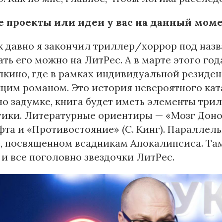
е проекты или идеи у вас на данный моме
к давно я закончил триллер/хоррор под назв
ть его можно на ЛитРес. А в марте этого год
кино, где в рамках индивидуальной резиден
им романом. Это история невероятного кат
о задумке, книга будет иметь элементы трил
ики. Литературные ориентиры — «Мозг Доно
та и «Противостояние» (С. Кинг). Параллель
, посвященном всадникам Апокалипсиса. Та
 и все поголовно звездочки ЛитРес.