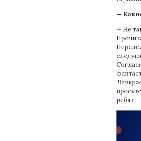
— Каки
— Не та
Прочита
Передел
следующ
Согласн
фантаст
Лавкраф
проекте
ребят —