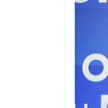
Рубрики
Интеллектуальная собственность и креативные и
Кино и театр
Искусство
Дизайн и мода
Реклама и маркетинг
Архитектура и урбанистика
Наука и технологии
Медиа
Образование
Издательское дело
Музыка
Музеи