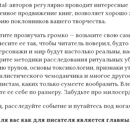
ital-авторов регулярно проводит интересные
енное продвижение книг, позволяет хорошо 
рию поклонников вашего творчества.
тите прозвучать громко — возьмите свою с
есите ее так, чтобы читатель поверил, будто
ерсонажи и мир будут настолько реальны, на
ите методики расследования ритуальных уб
ю трупов, основы токсикологии, признаки 
листического чемоданчика и многое другое.
истам, каких только сумеете вообразить. Вле
е ее себе по размеру. Забудьте про милосер
, расследуйте событие и путайтесь под нога
для вас как для писателя является главн