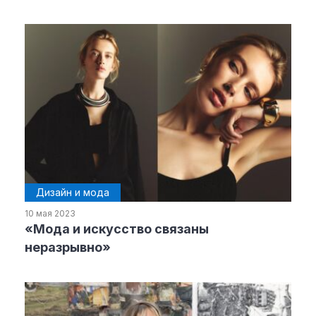
Материалы партнеров
АКИ
Artists / Художники.РФ
n'RIS
Онлайн патент
Цифровой Сарафан
Смотрите нас в соцсетях и мессенджерах
Дизайн и мода
10 мая 2023
«Мода и искусство связаны
неразрывно»