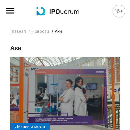
16+
Главная
Новости
Аки
Все материалы
Аналитика
Аки
Аналитика
Legal review
События
IPQ.365
IP Stories
Квиз
О нас
Календарь
Дизайн и мода