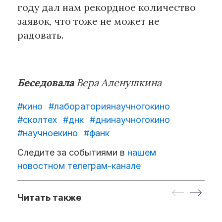
году дал нам рекордное количество
заявок, что тоже не может не
радовать.
Беседовала
Вера Аленушкина
#кино
#лабораториянаучногокино
#сколтех
#днк
#днинаучногокино
#научноекино
#фанк
Следите за событиями в
нашем
новостном телеграм-канале
Читать также