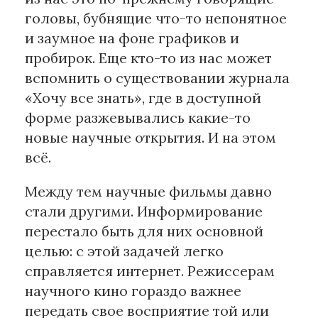
головы, бубнящие что-то непонятное
Материалы партнеров
и заумное на фоне графиков и
пробирок. Еще кто-то из нас может
АКИ
вспомнить о существовании журнала
Artists / Художники.РФ
«Хочу все знать», где в доступной
n'RIS
форме разжевывались какие-то
Онлайн патент
новые научные открытия. И на этом
Цифровой Сарафан
всё.
Смотрите нас в соцсетях и мессенджерах
Между тем научные фильмы давно
стали другими. Информирование
перестало быть для них основной
целью: с этой задачей легко
справляется интернет. Режиссерам
научного кино гораздо важнее
передать свое восприятие той или