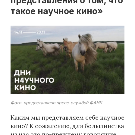
представления о том, что
такое научное кино»
Рубрики
Интеллектуальная собственность
и креативные индустрии
Кино и театр
Искусство
Дизайн и мода
Реклама и маркетинг
Архитектура и урбанистика
Наука и технологии
Медиа
Фото предоставлено пресс-службой ФАНК
Образование
Издательское дело
Каким мы представляем себе научное
Музыка
кино? К сожалению, для большинства
Музеи
из нас это по-прежнему говорящие