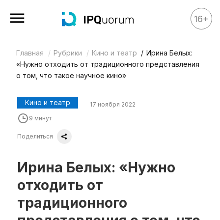
16+
Главная
Рубрики
Кино и театр
Ирина Белых:
Все материалы
«Нужно отходить от традиционного представления
Аналитика
о том, что такое научное кино»
Аналитика
Кино и театр
17 ноября 2022
Legal review
9 минут
События
Поделиться
IPQ.365
IP Stories
Ирина Белых: «Нужно
Квиз
отходить от
О нас
традиционного
Календарь