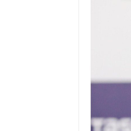
Рубрики
Интеллектуальная собственность и креативные и
Кино и театр
Искусство
Дизайн и мода
Реклама и маркетинг
Архитектура и урбанистика
Наука и технологии
Медиа
Образование
Издательское дело
Музыка
Музеи