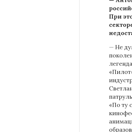
россий
При эт
сектор
недост
— Не ду
поколен
легенда
«Пилот»
индустр
Светлан
патрул
«По ту 
кинофес
анимаци
образов