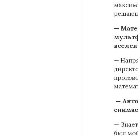
максима
решающ
— Мате
мультф
вселе
— Напря
директо
произво
математ
— Анто
снимае
— Знает
был мой