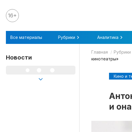
16+
Все материалы
Все материалы
Рубрики
Аналитика
Аналитика
Главная
Рубрики
Аналитика
Новости
кинотеатры»
Legal review
События
Кино и т
IPQ.365
Анто
IP Stories
и она
Квиз
О нас
Календарь