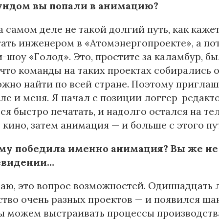
ундом вы попали в анимацию?
а самом деле не такой долгий путь, как каже
ать инженером в «Атомэнергопроекте», а по
-шоу «Голод». Это, простите за каламбур, б
что команды на таких проектах собирались 
жно найти по всей стране. Поэтому приглашал
ле и меня. Я начал с позиции логгер-редакт
ся быстро печатать, и надолго остался на т
кино, затем анимация — и больше с этого пут
му победила именно анимация? Вы же не 
евидении…
аю, это вопрос возможностей. Одиннадцать л
тво очень разных проектов — и появился ша
ы можем выстраивать процессы производства