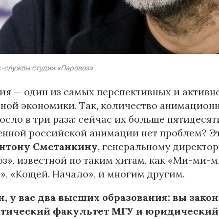
с-службы студии «Паровоз»
я — один из самых перспективных и активн
ной экономики. Так, количество анимационн
осло в три раза: сейчас их больше пятидесяти
енной российской анимации нет проблем? Э
нтону Сметанкину
, генеральному директо
з», известной по таким хитам, как «Ми-ми-
», «Кощей. Начало», и многим другим.
н, у вас два высших образования: вы зак
тический факультет МГУ и юридический ф