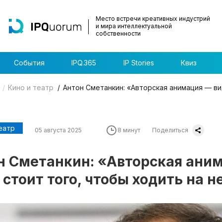
Место встречи креативных индустрий
и мира интеллектуальной
собственности
События
IPQ.365
IP Stories
Квиз
Кино и театр
Антон Сметанкин: «Авторская анимация — вид
еатр
05 августа 2025
8 минут
Поделиться
н Сметанкин: «Авторская аним
 стоит того, чтобы ходить на 