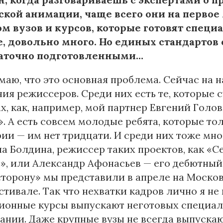
ской анимации, чаще всего они на первое 
ом вузов и курсов, которые готовят специ
е, довольно много. Но единых стандартов 
аточно подготовленными…
маю, что это основная проблема. Сейчас на 
ия режиссеров. Среди них есть те, которые 
х, как, например, мой партнер Евгений Голо
. А есть совсем молодые ребята, которые то
ии — им нет тридцати. И среди них тоже мно
а Болдина, режиссер таких проектов, как «
ь», или Александр Афонасьев — его дебютн
сторону» мы представили в апреле на Моск
тивале. Так что нехватки кадров лично я не 
онные курсы выпускают неготовых специали
ании. Даже крупные вузы не всегда выпуска