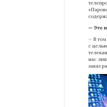
телепр
«Парово
содерж
— Это и
— В том
с целью
телекан
нас лиш
заказ р