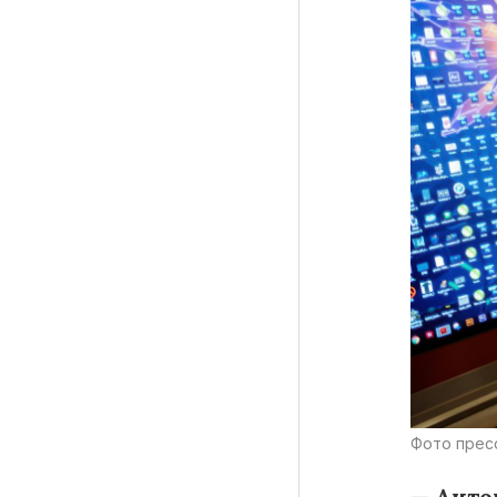
Фото прес
— Анто