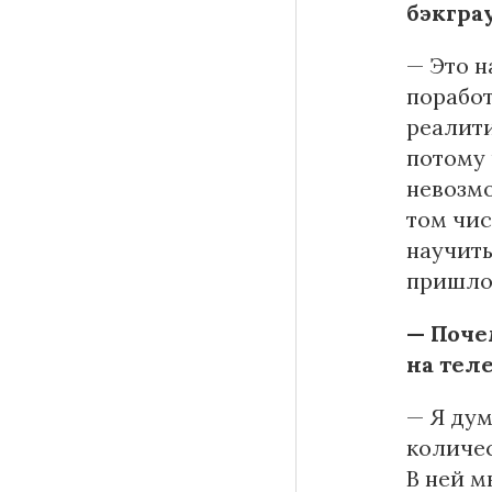
бэкгра
— Это н
поработ
реалити
потому 
невозмо
том чис
научить
пришло 
— Поче
на тел
— Я дум
количес
В ней м