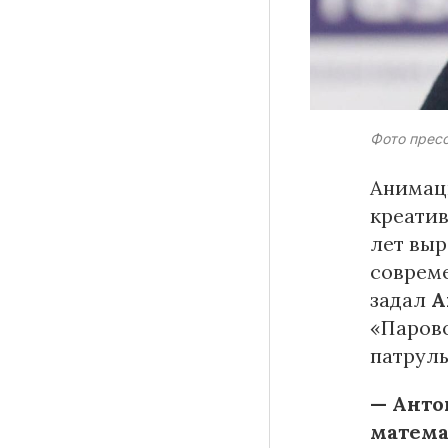
Материалы партнеров
Фото прес
АКИ
Artists / Художники.РФ
Анимаци
n'RIS
креатив
Онлайн патент
лет выр
Цифровой Сарафан
соврем
задал
А
«Парово
патруль
Смотрите нас в соцсетях и мессенджерах
— Анто
матема