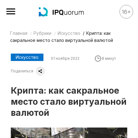
16+
Главная
Рубрики
Искусство
Крипта: как
Все материалы
сакральное место стало виртуальной валютой
Аналитика
Аналитика
Искусство
01 ноября 2022
8 минут
Legal review
Поделиться
События
Крипта: как сакральное
IPQ.365
место стало виртуальной
IP Stories
валютой
Квиз
О нас
Календарь