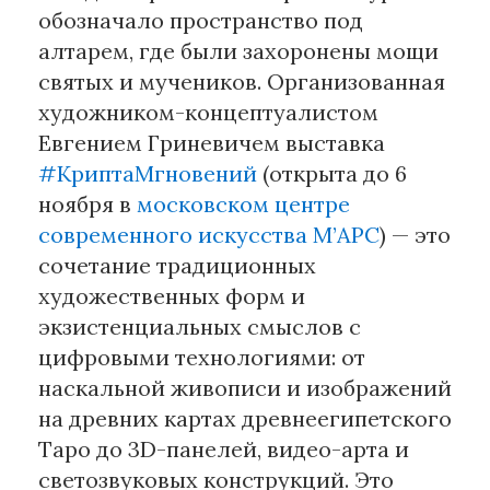
обозначало пространство под
алтарем, где были захоронены мощи
Материалы партнеров
святых и мучеников. Организованная
АКИ
художником-концептуалистом
Artists / Художники.РФ
Евгением Гриневичем выставка
n'RIS
#КриптаМгновений
(открыта до 6
Онлайн патент
ноября в
московском центре
Цифровой Сарафан
современного искусства М’АРС
) — это
сочетание традиционных
Смотрите нас в соцсетях и мессенджерах
художественных форм и
экзистенциальных смыслов с
цифровыми технологиями: от
наскальной живописи и изображений
на древних картах древнеегипетского
Таро до 3D-панелей, видео-арта и
светозвуковых конструкций. Это