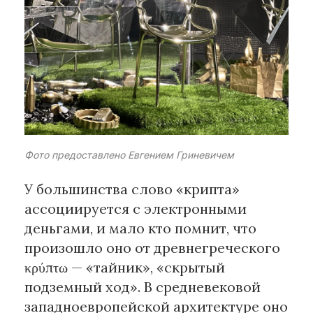
Рубрики
Интеллектуальная собственность
и креативные индустрии
Кино и театр
Искусство
Дизайн и мода
Фото предоставлено Евгением Гриневичем
Реклама и маркетинг
Архитектура и урбанистика
У большинства слово «крипта»
Наука и технологии
ассоциируется с электронными
Медиа
деньгами, и мало кто помнит, что
Образование
произошло оно от древнегреческого
Издательское дело
κρύπτω — «тайник», «скрытый
Музыка
подземный ход». В средневековой
Музеи
западноевропейской архитектуре оно