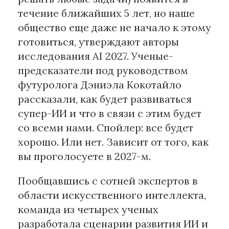
течение ближайших 5 лет, но наше
Материалы партнеров
общество еще даже не начало к этому
готовиться, утверждают авторы
АКИ
исследования AI 2027. Ученые-
Artists / Художники.РФ
предсказатели под руководством
n'RIS
футуролога Дэниэла Кокотайло
Онлайн патент
рассказали, как будет развиваться
Цифровой Сарафан
супер-ИИ и что в связи с этим будет
со всеми нами. Спойлер: все будет
Смотрите нас в соцсетях и мессенджерах
хорошо. Или нет. Зависит от того, как
вы проголосуете в 2027-м.
Пообщавшись с сотней экспертов в
области искусственного интеллекта,
команда из четырех ученых
разработала сценарии развития ИИ и