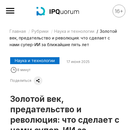
16+
Главная
Рубрики
Наука и технологии
Золотой
Все материалы
век, предательство и революция: что сделает с
Аналитика
нами супер-ИИ за ближайшие пять лет
Аналитика
Наука и технологии
17 июня 2025
Legal review
8 минут
События
Поделиться
IPQ.365
IP Stories
Золотой век,
Квиз
предательство и
О нас
революция: что сделает с
Календарь