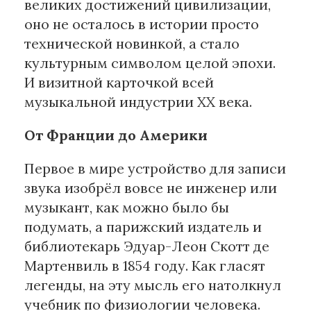
великих достижений цивилизации,
оно не осталось в истории просто
Материалы партнеров
технической новинкой, а стало
АКИ
культурным символом целой эпохи.
Artists / Художники.РФ
И визитной карточкой всей
n'RIS
музыкальной индустрии ХХ века.
Онлайн патент
От Франции до Америки
Цифровой Сарафан
Первое в мире устройство для записи
Смотрите нас в соцсетях и мессенджерах
звука изобрёл вовсе не инженер или
музыкант, как можно было бы
подумать, а парижский издатель и
библиотекарь Эдуар-Леон Скотт де
Мартенвиль в 1854 году. Как гласят
легенды, на эту мысль его натолкнул
учебник по физиологии человека.