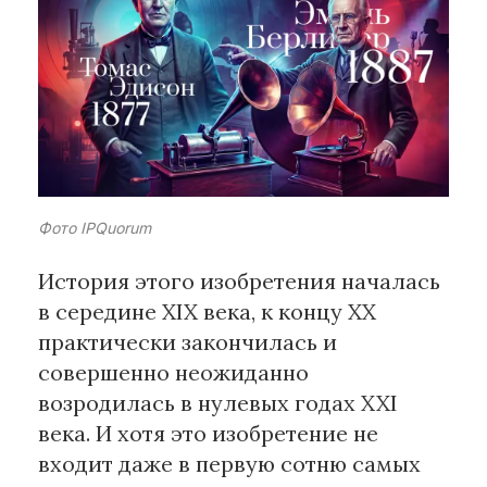
Рубрики
Интеллектуальная собственность
и креативные индустрии
Кино и театр
Искусство
Дизайн и мода
Фото IPQuorum
Реклама и маркетинг
История этого изобретения началась
Архитектура и урбанистика
в середине XIX века, к концу ХХ
Наука и технологии
практически закончилась и
Медиа
совершенно неожиданно
Образование
возродилась в нулевых годах XXI
Издательское дело
века. И хотя это изобретение не
Музыка
входит даже в первую сотню самых
Музеи