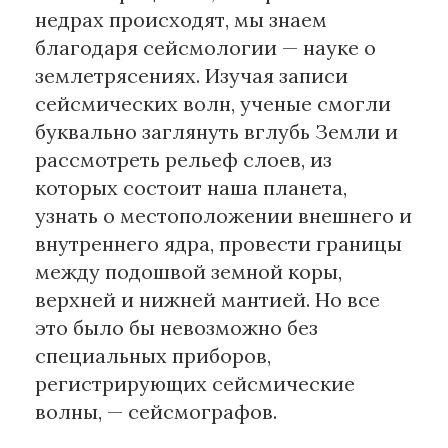
недрах происходят, мы знаем
благодаря сейсмологии — науке о
Материалы партнеров
землетрясениях. Изучая записи
АКИ
сейсмических волн, ученые смогли
Artists / Художники.РФ
буквально заглянуть вглубь Земли и
n'RIS
рассмотреть рельеф слоев, из
Онлайн патент
которых состоит наша планета,
Цифровой Сарафан
узнать о местоположении внешнего и
внутреннего ядра, провести границы
Смотрите нас в соцсетях и мессенджерах
между подошвой земной коры,
верхней и нижней мантией. Но все
это было бы невозможно без
специальных приборов,
регистрирующих сейсмические
волны, — сейсмографов.