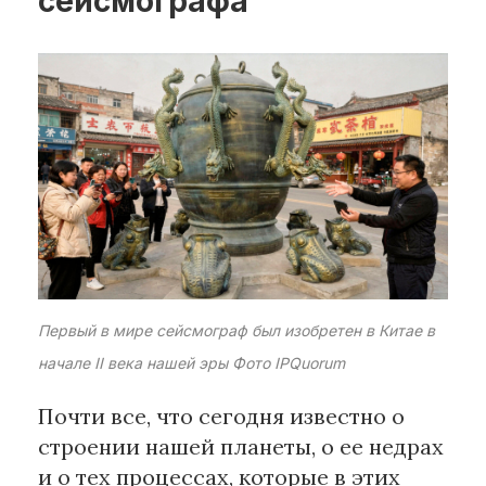
сейсмографа
Рубрики
Интеллектуальная собственность
и креативные индустрии
Кино и театр
Искусство
Дизайн и мода
Реклама и маркетинг
Архитектура и урбанистика
Наука и технологии
Первый в мире сейсмограф был изобретен в Китае в
Медиа
начале II века нашей эры Фото IPQuorum
Образование
Издательское дело
Почти все, что сегодня известно о
Музыка
строении нашей планеты, о ее недрах
Музеи
и о тех процессах, которые в этих