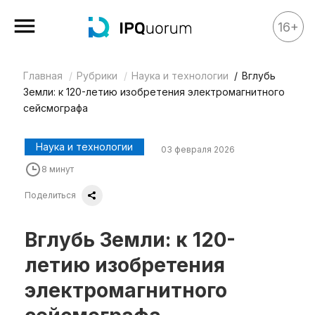
16+
Главная
Рубрики
Наука и технологии
Вглубь
Все материалы
Земли: к 120-летию изобретения электромагнитного
Аналитика
сейсмографа
Аналитика
Наука и технологии
03 февраля 2026
Legal review
8 минут
События
Поделиться
IPQ.365
IP Stories
Вглубь Земли: к 120-
Квиз
летию изобретения
О нас
электромагнитного
Календарь