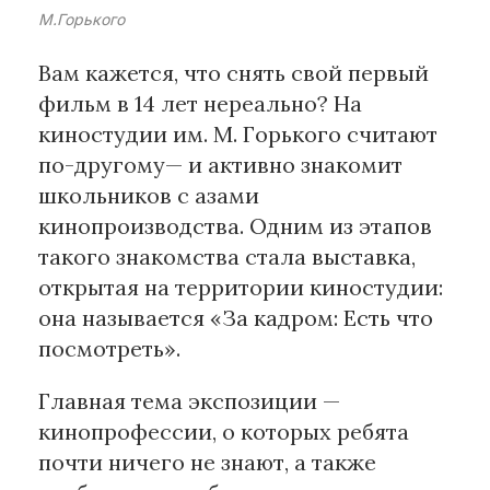
М.Горького
Материалы партнеров
Вам кажется, что снять свой первый
АКИ
фильм в 14 лет нереально? На
Artists / Художники.РФ
киностудии им. М. Горького считают
n'RIS
по-другому— и активно знакомит
Онлайн патент
школьников с азами
Цифровой Сарафан
кинопроизводства. Одним из этапов
такого знакомства стала выставка,
открытая на территории киностудии:
Смотрите нас в соцсетях и мессенджерах
она называется «За кадром: Есть что
посмотреть».
Главная тема экспозиции —
кинопрофессии, о которых ребята
почти ничего не знают, а также