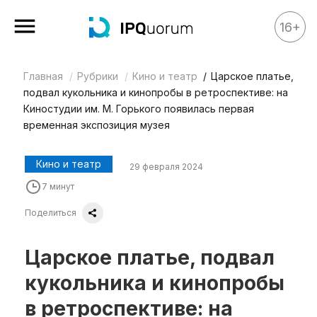
16+
Главная
Рубрики
Кино и театр
Царское платье,
Все материалы
подвал кукольника и кинопробы в ретроспективе: на
Аналитика
Киностудии им. М. Горького появилась первая
временная экспозиция музея
Аналитика
Legal review
Кино и театр
29 февраля 2024
События
7 минут
IPQ.365
Поделиться
IP Stories
Царское платье, подвал
Квиз
кукольника и кинопробы
О нас
в ретроспективе: на
Календарь