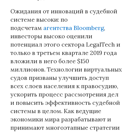
Ожидания от инноваций в судебной
Материалы партнеров
системе высоки: по
АКИ
подсчетам
агентства Bloomberg
,
Artists / Художники.РФ
инвесторы высоко оценили
n'RIS
потенциал этого сектора LegalTech и
Онлайн патент
только в третьем квартале 2019 года
Цифровой Сарафан
вложили в него более $150
миллионов. Технологии виртуальных
судов призваны улучшить доступ
Смотрите нас в соцсетях и мессенджерах
всех слоев населения к правосудию,
ускорить процесс рассмотрения дел
и повысить эффективность судебной
системы в целом. Как ведущие
экономики мира разрабатывают и
принимают многоэтапные стратегии