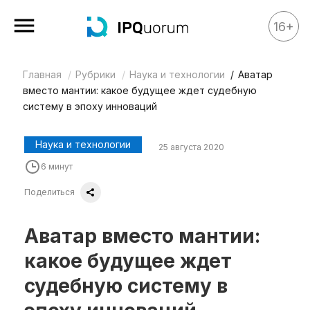
16+
Главная
Рубрики
Наука и технологии
Аватар
Все материалы
вместо мантии: какое будущее ждет судебную
Аналитика
систему в эпоху инноваций
Аналитика
Наука и технологии
25 августа 2020
Legal review
6 минут
События
Поделиться
IPQ.365
IP Stories
Аватар вместо мантии:
Квиз
какое будущее ждет
О нас
судебную систему в
Календарь