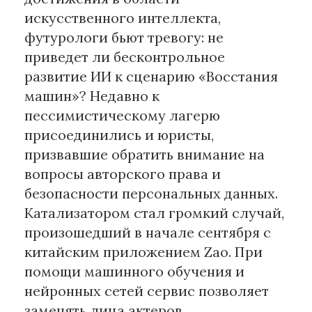
искусственного интеллекта,
Материалы партнеров
футурологи бьют тревогу: не
приведет ли бесконтрольное
АКИ
развитие ИИ к сценарию «Восстания
Artists / Художники.РФ
машин»? Недавно к
n'RIS
пессимистическому лагерю
Онлайн патент
присоединились и юристы,
Цифровой Сарафан
призвавшие обратить внимание на
вопросы авторского права и
Смотрите нас в соцсетях и мессенджерах
безопасности персональных данных.
Катализатором стал громкий случай,
произошедший в начале сентября с
китайским приложением Zao. При
помощи машинного обучения и
нейронных сетей сервис позволяет
заменять лица актеров