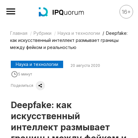
16+
Главная
Рубрики
Наука и технологии
Deepfake:
Все материалы
как искусственный интеллект размывает границы
Аналитика
между фейком и реальностью
Аналитика
Наука и технологии
20 августа 2020
Legal review
5 минут
События
Поделиться
IPQ.365
IP Stories
Deepfake: как
Квиз
искусственный
О нас
интеллект размывает
Календарь