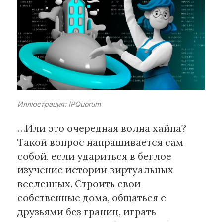
Рубрики
Интеллектуальная собственность
и креативные индустрии
Кино и театр
Искусство
Дизайн и мода
Иллюстрация: IPQuorum
Реклама и маркетинг
…Или это очередная волна хайпа?
Архитектура и урбанистика
Такой вопрос напрашивается сам
Наука и технологии
собой, если удариться в беглое
Медиа
изучение истории виртуальных
Образование
вселенных. Строить свои
Издательское дело
собственные дома, общаться с
Музыка
друзьями без границ, играть
Музеи