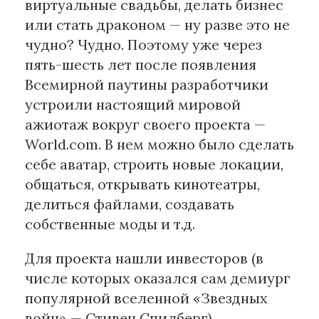
виртуальные свадьбы, делать бизнес
или стать драконом — ну разве это не
Материалы партнеров
чудно? Чудно. Поэтому уже через
АКИ
пять-шесть лет после появления
Artists / Художники.РФ
Всемирной паутины разработчики
n'RIS
устроили настоящий мировой
Онлайн патент
ажиотаж вокруг своего проекта —
Цифровой Сарафан
World.com. В нем можно было сделать
себе аватар, строить новые локации,
общаться, открывать кинотеатры,
Смотрите нас в соцсетях и мессенджерах
делиться файлами, создавать
собственные моды и т.д.
Для проекта нашли инвесторов (в
числе которых оказался сам демиург
популярной вселенной «Звездных
войн» — Стивен Спилберг),