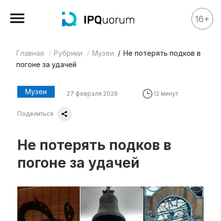
16+
Главная
Рубрики
Музеи
Не потерять подков в
Все материалы
погоне за удачей
Аналитика
Аналитика
Музеи
27 февраля 2026
12 минут
Legal review
Поделиться
События
Не потерять подков в
IPQ.365
погоне за удачей
IP Stories
Квиз
О нас
Календарь