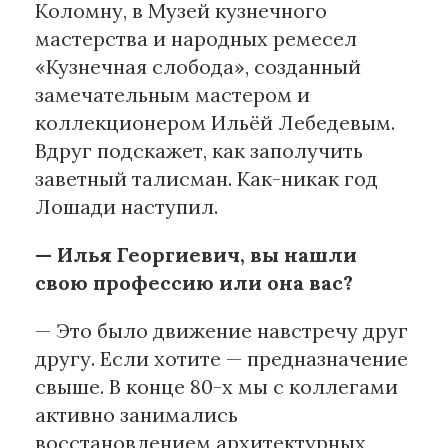
Коломну, в Музей кузнечного
мастерства и народных ремесел
Материалы партнеров
«Кузнечная слобода», созданный
АКИ
замечательным мастером и
Artists / Художники.РФ
коллекционером Ильёй Лебедевым.
n'RIS
Вдруг подскажет, как заполучить
Онлайн патент
заветный талисман. Как-никак год
Цифровой Сарафан
Лошади наступил.
— Илья Георгиевич, вы нашли
Смотрите нас в соцсетях и мессенджерах
свою профессию или она вас?
— Это было движение навстречу друг
другу. Если хотите — предназначение
свыше. В конце 80-х мы с коллегами
активно занимались
восстановлением архитектурных