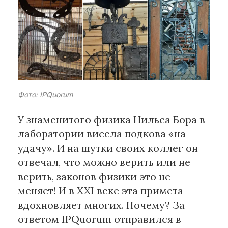
Рубрики
Интеллектуальная собственность
и креативные индустрии
Кино и театр
Искусство
Фото: IPQuorum
Дизайн и мода
У знаменитого физика Нильса Бора в
Реклама и маркетинг
лаборатории висела подкова «на
Архитектура и урбанистика
удачу». И на шутки своих коллег он
Наука и технологии
отвечал, что можно верить или не
Медиа
верить, законов физики это не
Образование
Издательское дело
меняет! И в XXI веке эта примета
Музыка
вдохновляет многих. Почему? За
Музеи
ответом IPQuorum отправился в