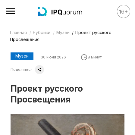
16+
Главная
Рубрики
Музеи
Проект русского
Все материалы
Просвещения
Аналитика
Аналитика
Музеи
30 июня 2026
8 минут
Legal review
Поделиться
События
Проект русского
IPQ.365
Просвещения
IP Stories
Квиз
О нас
Календарь