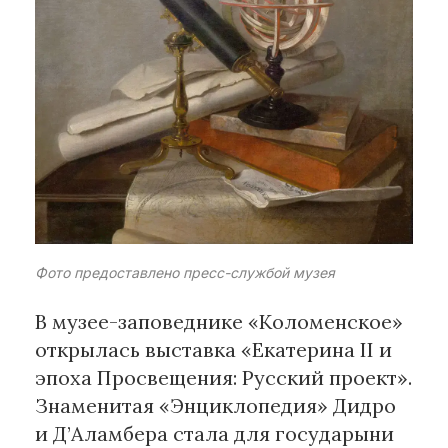
Рубрики
Интеллектуальная собственность
и креативные индустрии
Кино и театр
Искусство
Дизайн и мода
Реклама и маркетинг
Архитектура и урбанистика
Фото предоставлено пресс-службой музея
Наука и технологии
Медиа
В музее-заповеднике «Коломенское»
Образование
открылась выставка «Екатерина II и
Издательское дело
эпоха Просвещения: Русский проект».
Музыка
Знаменитая «Энциклопедия» Дидро
Музеи
и Д’Аламбера стала для государыни