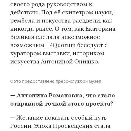
своего рода руководством к
действию. Под её скипетром науки,
Материалы партнеров
ремёсла и искусства расцвели, как
АКИ
никогда ранее. О том, как Екатерина
Artists / Художники.РФ
Великая сделала невозможное
n'RIS
возможным, IPQuorum беседует с
Онлайн патент
куратором выставки, историком
Цифровой Сарафан
искусства Антониной Онишко.
Смотрите нас в соцсетях и мессенджерах
Фото предоставлено пресс-службой музея
— Антонина Романовна, что стало
отправной точкой этого проекта?
— Желание показать особый путь
России. Эпоха Просвещения стала