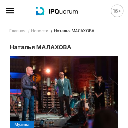
16+
Главная
Новости
Наталья МАЛАХОВА
Все материалы
Аналитика
Наталья МАЛАХОВА
Аналитика
Legal review
События
IPQ.365
IP Stories
Квиз
О нас
Календарь
Музыка