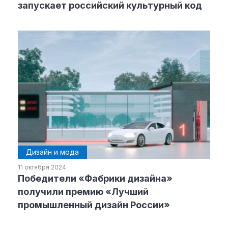
запускает российский культурный код
Материалы партнеров
АКИ
Artists / Художники.РФ
n'RIS
Онлайн патент
Цифровой Сарафан
Смотрите нас в соцсетях и мессенджерах
Дизайн и мода
11 октября 2024
Победители «Фабрики дизайна»
получили премию «Лучший
промышленный дизайн России»