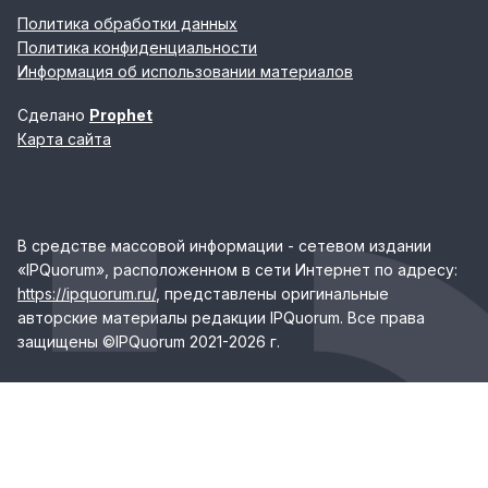
Политика обработки данных
Политика конфиденциальности
Информация об использовании материалов
Сделано
Prophet
Карта сайта
В средстве массовой информации - сетевом издании
«IPQuorum», расположенном в сети Интернет по адресу:
https://ipquorum.ru/
, представлены оригинальные
авторские материалы редакции IPQuorum. Все права
защищены ©IPQuorum 2021-2026 г.
Реестровая запись сетевого издания IPQUORUM за
номером ЭЛ № ФС 77-78697 выдано Федеральной
службой по надзору в сфере связи, информационных
технологий и массовых коммуникаций (Роскомнадзор)
20.07.2020