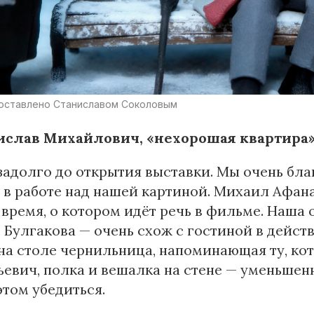
оставлено Станиславом Соколовым
ислав Михайлович, «нехорошая квартира»
 задолго до открытия выставки. Мы очень бл
в работе над нашей картиной. Михаил Афана
о время, о котором идёт речь в фильме. Наш
 Булгакова — очень схож с гостиной в дейст
на столе чернильница, напоминающая ту, к
евич, полка и вешалка на стене — уменьше
этом убедиться.