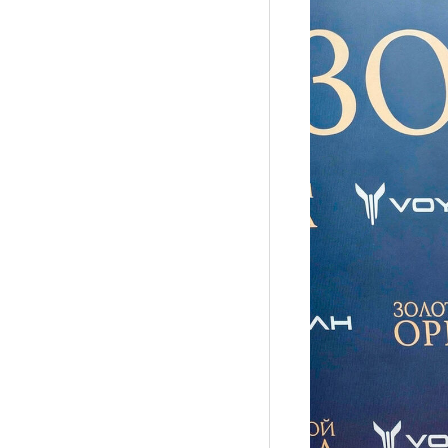
Рубрики
Интеллектуальная собственность и креативные и
Кино и театр
Искусство
Дизайн и мода
Реклама и маркетинг
Архитектура и урбанистика
Наука и технологии
Медиа
Образование
Издательское дело
Музыка
Музеи