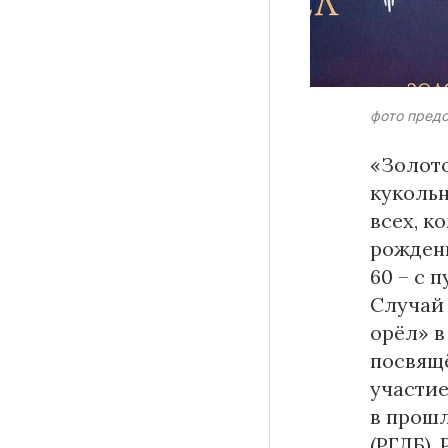
Материалы партнеров
фото пред
АКИ
«Золот
Artists / Художники.РФ
куколь
n'RIS
всех, к
Онлайн патент
рождени
Цифровой Сарафан
60 – с 
Случай 
орёл» в
Смотрите нас в соцсетях и мессенджерах
посвящё
участие
в прошл
(РГДБ).