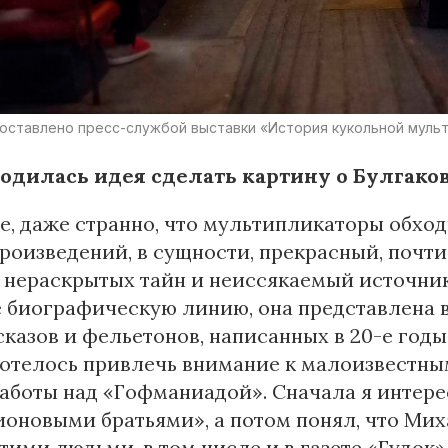
оставлено пресс-службой выставки «История кукольной муль
родилась идея сделать картину о Булгако
е, даже странно, что мультипликаторы обхо
произведений, в сущности, прекрасный, почти
 нераскрытых тайн и неиссякаемый источни
 биографическую линию, она представлена 
сказов и фельетонов, написанных в 20-е годы
отелось привлечь внимание к малоизвестным
аботы над «Гофманиадой». Сначала я интере
оновыми братьями», а потом понял, что Мих
тими людьми, в том числе и в газете «Гудок»