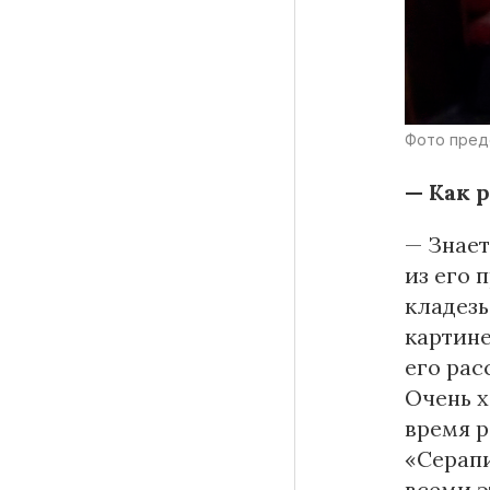
Фото пред
— Как 
— Знает
из его 
кладезь
картине
его рас
Очень х
время р
«Серапи
всеми э