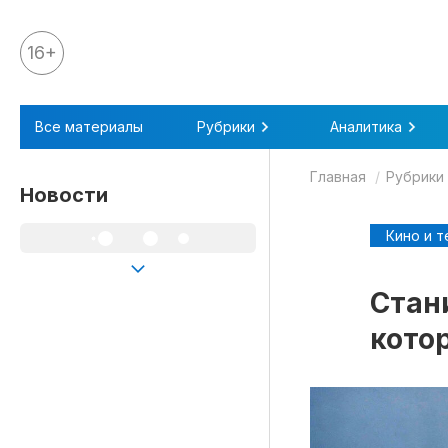
16+
Все материалы
Все материалы
Рубрики
Аналитика
Аналитика
Главная
Рубрики
Аналитика
Новости
Legal review
Кино и т
События
IPQ.365
Стан
IP Stories
кото
Квиз
О нас
Календарь