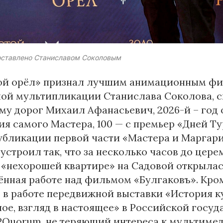
оставлено Станиславом Соколовым
ой орёл» признал лучшим анимационным фи
ной мультипликации Станислава Соколова, 
ому дорог Михаил Афанасьевич, 2026-й – год 
я самого Мастера, 100 — с премьер «Дней Т
публикации первой части «Мастера и Маргар
устроил так, что за несколько часов до це
 «нехорошей квартире» на Садовой открылас
нная работе над фильмом «Булгаковъ». Кро
 в работе передвижной выставки «История 
ое, взгляд в настоящее» в Российской госу
 PQuorum, не теряющий интереса к мультиме