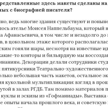
представленные здесь макеты сделаны на
ных с биографией писателя?
но, ведь многие здания существуют и поныне
ось ателье Моисея Наппельбаума, который 
 Афанасьевича, в том числе и незадолго до
в, в цокольном этаже которого располагалас
ким гоняли шары, несмотря на известные ид
какие-то конторы и бильярдную мы воссозда
инаниям. Декорации делали сотрудники сту
 пятикурсники Театрально-художественного
олько небольшая часть макетов, остальное э
я кукольной мультипликации: взгляд в прошл
утой в залах РГДБ. Там помимо материалов 
 куклы и эскизы из «Гофманиады». Выставка
е опыты начала прошлого века, и советскую