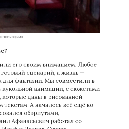
типликации»
ве?
дили его своим вниманием. Любое
 готовый сценарий, а жизнь —
к для фантазии. Мы совместили в
в кукольной анимации, с сюжетами
, которые даны в рисованной.
 текстам. А началось всё ещё во
совался обэриутами,
аил Афанасьевич работал со
. Ильф и Петров, Олеша,