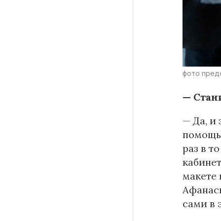
фото пред
— Стан
— Да, и
помощь 
раз в т
кабинет
макете 
Афанась
сами в 