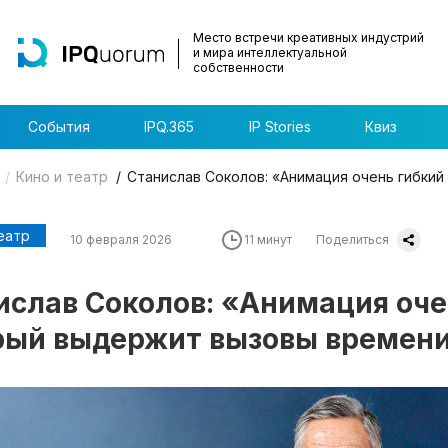
Место встречи креативных индустрий
и мира интеллектуальной
собственности
События
IPQ.365
IP Stories
Квиз
Кино и театр
Станислав Соколов: «Анимация очень гибки
еатр
10 февраля 2026
11 минут
Поделиться
ислав Соколов: «Анимация оче
рый выдержит вызовы времен