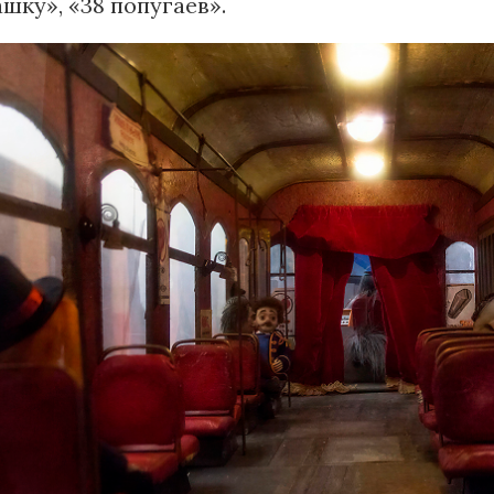
шку», «38 попугаев».