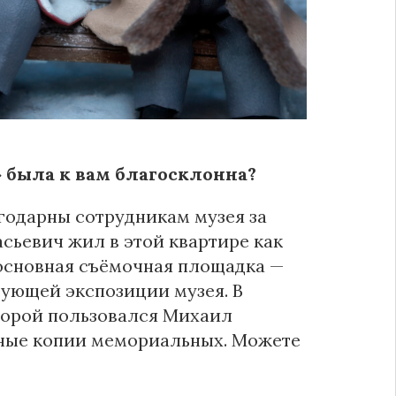
 была к вам благосклонна?
агодарны сотрудникам музея за
сьевич жил в этой квартире как
а основная съёмочная площадка —
вующей экспозиции музея. В
оторой пользовался Михаил
нные копии мемориальных. Можете