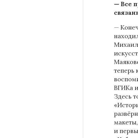
— Все 
связан
— Конеч
находил
Михаила
искусст
Маяковс
теперь 
воспом
ВГИКа и
Здесь т
«Истори
развёрн
макеты,
и первы