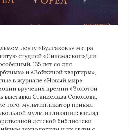
льмом ленту «Булгаковъ» мэтра
снятую студией «Синемаскоп»Для
особенный. 135 лет со дня
урбиных» и «Зойкиной квартиры»,
иты» в журнале «Новый мир».
ремонии вручения премии «Золотой
ь выставка Станислава Соколова,
ме того, мультипликатор принял
кукольной мультипликации: взгляд
дарственной детской библиотеки
дийным технологиям и их связи с