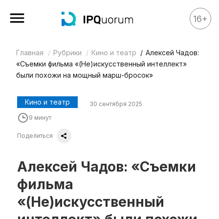
16+
Главная
Рубрики
Кино и театр
Алексей Чадов:
Все материалы
«Съемки фильма «(Не)искусственный интеллект»
Аналитика
были похожи на мощный марш-бросок»
Аналитика
Кино и театр
30 сентября 2025
Legal review
9 минут
События
Поделиться
IPQ.365
IP Stories
Алексей Чадов: «Съемки
Квиз
фильма
О нас
«(Не)искусственный
Календарь