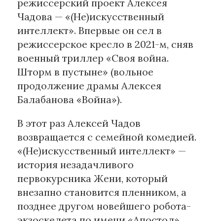
режиссерский проект Алексея
Чадова — «(Не)искусственный
Материалы партнеров
интеллект». Впервые он сел в
АКИ
режиссерское кресло в 2021-м, сняв
Artists / Художники.РФ
военный триллер «Своя война.
n'RIS
Шторм в пустыне» (вольное
Онлайн патент
продолжение драмы Алексея
Цифровой Сарафан
Балабанова «Война»).
В этот раз Алексей Чадов
Смотрите нас в соцсетях и мессенджерах
возвращается с семейной комедией.
«(Не)искусственный интеллект» —
история незадачливого
первокурсника Жени, который
внезапно становится пленником, а
позднее другом новейшего робота-
экзоскелета по имени «Апостол»