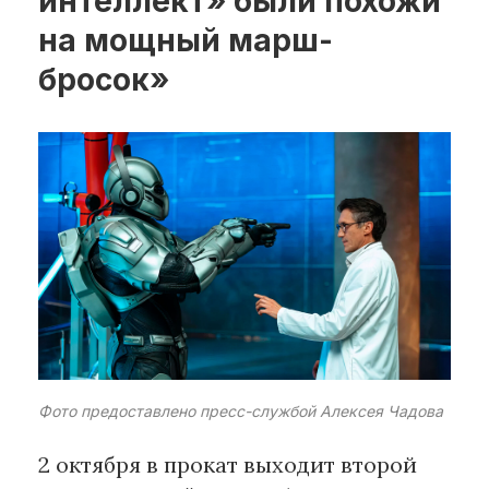
интеллект» были похожи
на мощный марш-
Рубрики
бросок»
Интеллектуальная собственность
и креативные индустрии
Кино и театр
Искусство
Дизайн и мода
Реклама и маркетинг
Архитектура и урбанистика
Наука и технологии
Медиа
Образование
Издательское дело
Фото предоставлено пресс-службой Алексея Чадова
Музыка
2 октября в прокат выходит второй
Музеи