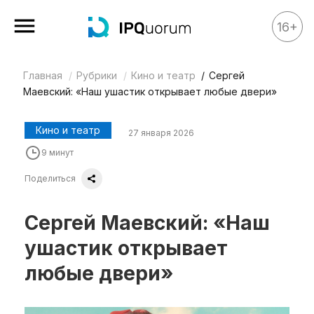
16+
Главная
Рубрики
Кино и театр
Сергей
Все материалы
Маевский: «Наш ушастик открывает любые двери»
Аналитика
Аналитика
Кино и театр
27 января 2026
9 минут
Legal review
События
Поделиться
IPQ.365
Сергей Маевский: «Наш
IP Stories
ушастик открывает
Квиз
любые двери»
О нас
Календарь