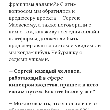
франшизы дальше?» С этим
вопросом мы обратились к
Материалы партнеров
продюсеру проекта — Сергею
АКИ
Маевскому, а также поговорили с
Artists / Художники.РФ
ним о том, как живут сегодня онлайн-
n'RIS
платформы, должен ли быть
Онлайн патент
продюсер авантюристом и увидим ли
Цифровой Сарафан
мы когда-нибудь Чебурашку с
седыми ушками.
Смотрите нас в соцсетях и мессенджерах
— Сергей, каждый человек,
работающий в сфере
кинопроизводства, пришел в него
своим путем. Как это было у вас?
— Можно сказать, что я попал в него