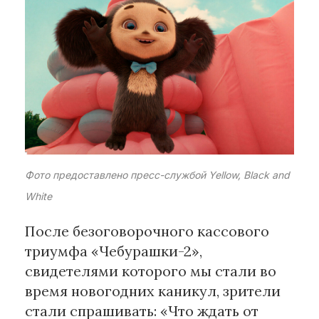
Рубрики
Интеллектуальная собственность
и креативные индустрии
Кино и театр
Искусство
Дизайн и мода
Реклама и маркетинг
Фото предоставлено пресс-службой Yellow, Black and
Архитектура и урбанистика
White
Наука и технологии
Медиа
После безоговорочного кассового
Образование
триумфа «Чебурашки-2»,
Издательское дело
свидетелями которого мы стали во
Музыка
время новогодних каникул, зрители
Музеи
стали спрашивать: «Что ждать от