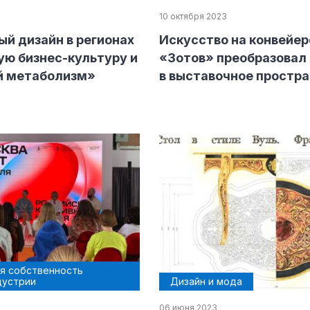
10 октября 2023
й дизайн в регионах
Искусство на конвейер
ю бизнес-культуру и
«Зотов» преобразовал
й метаболизм»
в выставочное простр
я собственность
дустрии
Дизайн и мода
06 июня 2023