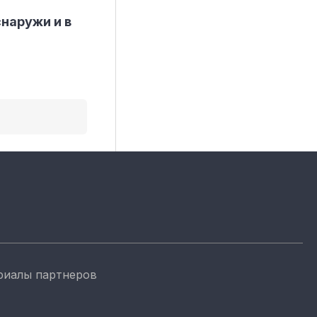
снаружи и в
риалы партнеров