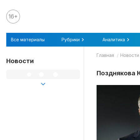
16+
Все материалы
Все материалы
Рубрики
Аналитика
Аналитика
Главная
Новости
Аналитика
Новости
Legal review
Позднякова 
События
IPQ.365
IP Stories
Квиз
О нас
Календарь