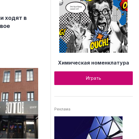
и ходят в
свое
Химическая номенклатура
Играть
Реклама