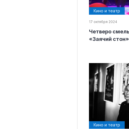
Кино и театр
17 октября 2024
Материалы партнеров
Четверо смелы
«Заячий стон
АКИ
Artists / Художники.РФ
n'RIS
Онлайн патент
Цифровой Сарафан
Смотрите нас в соцсетях и мессенджерах
Кино и театр