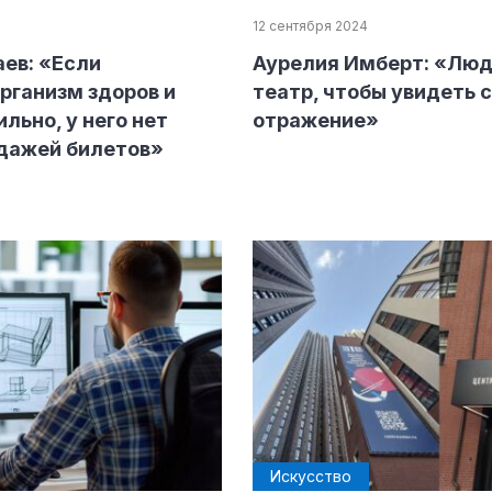
12 сентября 2024
ев: «Если
Аурелия Имберт: «Люд
рганизм здоров и
театр, чтобы увидеть 
льно, у него нет
отражение»
дажей билетов»
Искусство