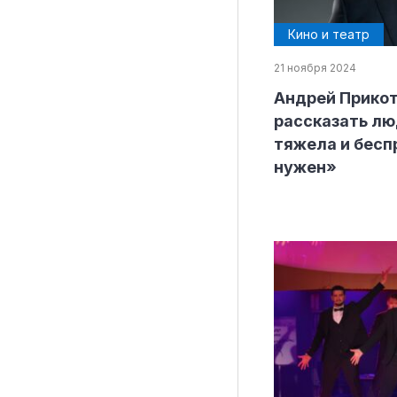
Кино и театр
21 ноября 2024
Рубрики
Андрей Прикот
Интеллектуальная собственность и креативные и
рассказать лю
тяжела и бесп
Кино и театр
нужен»
Искусство
Дизайн и мода
Реклама и маркетинг
Архитектура и урбанистика
Наука и технологии
Медиа
Образование
Издательское дело
Музыка
Музеи