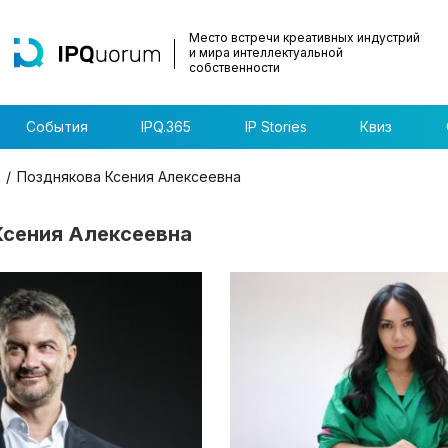
Место встречи креативных индустрий
и мира интеллектуальной
собственности
События
IPQ.365
IP Stories
Квиз
Позднякова Ксения Алексеевна
Ксения Алексеевна