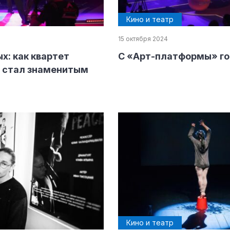
Кино и театр
15 октября 2024
х: как квартет
С «Арт-платформы» гов
» стал знаменитым
Кино и театр