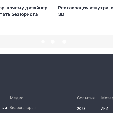
р: почему дизайнер
Реставрация изнутри, 
тать без юриста
3D
Медиа
События
Мате
ть и
Видеогалерея
2023
АКИ