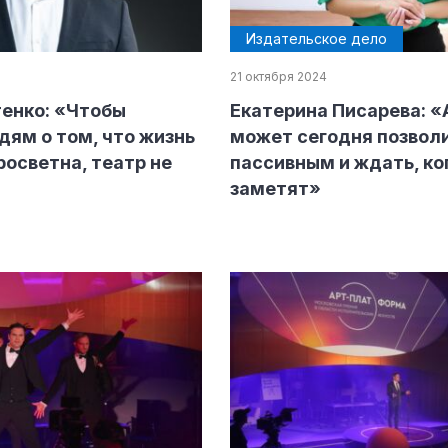
Издательское дело
21 октября 2024
енко: «Чтобы
Екатерина Писарева: «
ндустрии
дям о том, что жизнь
может сегодня позволи
росветна, театр не
пассивным и ждать, ко
заметят»