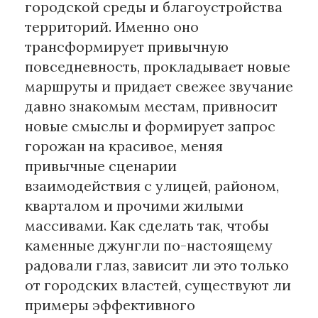
городской среды и благоустройства
территорий. Именно оно
Материалы партнеров
трансформирует привычную
АКИ
повседневность, прокладывает новые
Artists / Художники.РФ
маршруты и придает свежее звучание
n'RIS
давно знакомым местам, привносит
Онлайн патент
новые смыслы и формирует запрос
Цифровой Сарафан
горожан на красивое, меняя
привычные сценарии
взаимодействия с улицей, районом,
Смотрите нас в соцсетях и мессенджерах
кварталом и прочими жилыми
массивами. Как сделать так, чтобы
каменные джунгли по-настоящему
радовали глаз, зависит ли это только
от городских властей, существуют ли
примеры эффективного