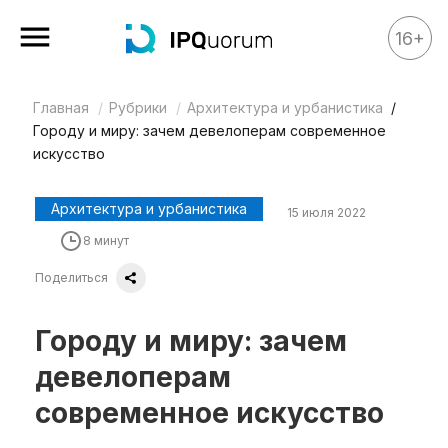
16+
Главная
Рубрики
Архитектура и урбанистика
Все материалы
Городу и миру: зачем девелоперам современное
Аналитика
искусство
Аналитика
Архитектура и урбанистика
15 июля 2022
Legal review
8 минут
События
Поделиться
IPQ.365
IP Stories
Городу и миру: зачем
Квиз
девелоперам
О нас
современное искусство
Календарь