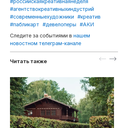
#российскаякреативнаянеделя
#агентствокреативныхиндустрий
#современныехудожники
#креатив
#пабликарт
#девелоперы
#АКИ
Следите за событиями в
нашем
новостном телеграм-канале
Читать также