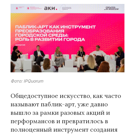
Рубрики
Интеллектуальная собственность
и креативные индустрии
Кино и театр
Искусство
Дизайн и мода
Реклама и маркетинг
Архитектура и урбанистика
Фото: IPQuorum
Наука и технологии
Общедоступное искусство, как часто
Медиа
называют паблик-арт, уже давно
Образование
вышло за рамки разовых акций и
Издательское дело
Музыка
перформансов и превратилось в
Музеи
полноценный инструмент создания