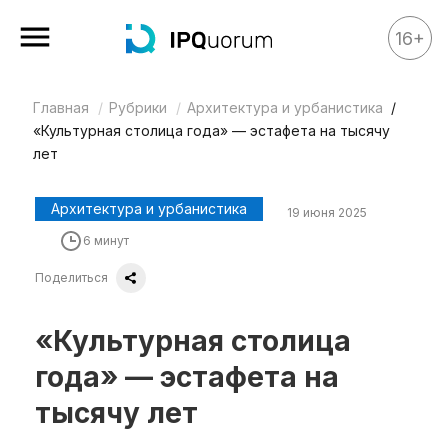
16+
Главная
Рубрики
Архитектура и урбанистика
Все материалы
«Культурная столица года» — эстафета на тысячу
Аналитика
лет
Аналитика
Архитектура и урбанистика
19 июня 2025
Legal review
6 минут
События
Поделиться
IPQ.365
IP Stories
«Культурная столица
Квиз
года» — эстафета на
О нас
тысячу лет
Календарь