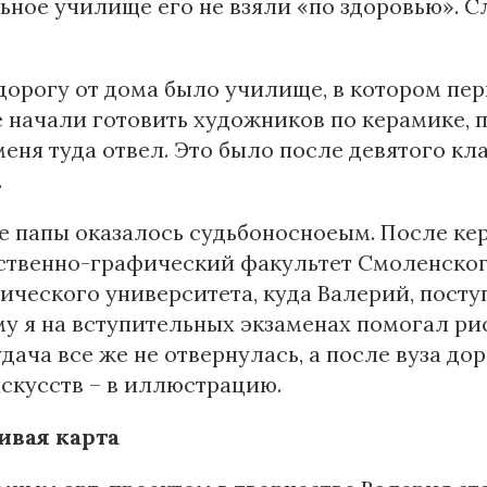
ное училище его не взяли «по здоровью». С
дорогу от дома было училище, в котором пе
 начали готовить художников по керамике, 
меня туда отвел. Это было после девятого кл
.
е папы оказалось судьбоносноеым. После к
ственно-графический факультет Смоленског
ического университета, куда Валерий, поступ
у я на вступительных экзаменах помогал рисо
удача все же не отвернулась, а после вуза до
скусств – в иллюстрацию.
ивая карта