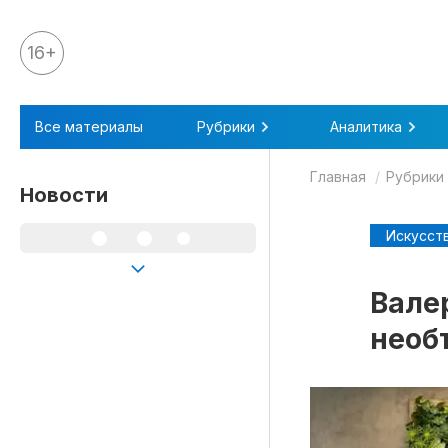
16+
Все материалы
Все материалы
Рубрики
Аналитика
Аналитика
Главная
Рубрики
Аналитика
Новости
Legal review
Искусст
События
IPQ.365
Валер
IP Stories
необ
Квиз
О нас
Календарь