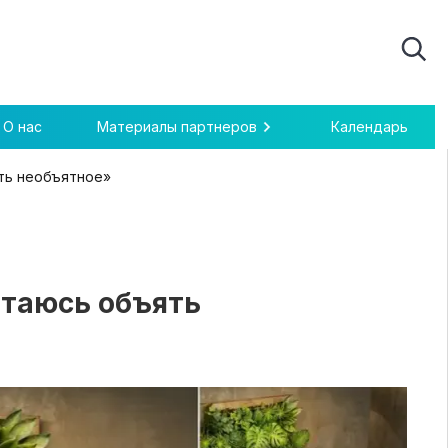
О нас
Материалы партнеров
Календарь
ять необъятное»
пытаюсь объять