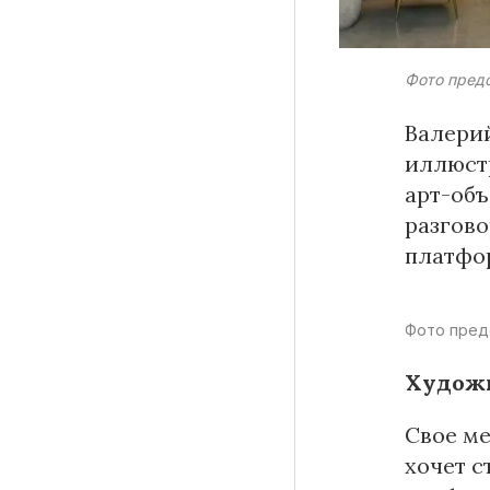
Фото пред
Материалы партнеров
Валерий
иллюстр
АКИ
арт-объ
Artists / Художники.РФ
разгово
n'RIS
Онлайн патент
платфор
Цифровой Сарафан
Фото предо
Художн
Смотрите нас в соцсетях и мессенджерах
Свое ме
хочет с