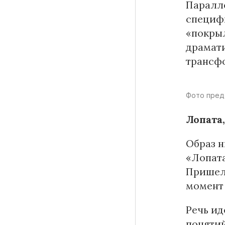
Паралле
специфи
«покрыл
драмати
трансфо
Фото пред
Лопата
Образ н
«Лопата
Пришел 
момент 
Речь ид
поняти