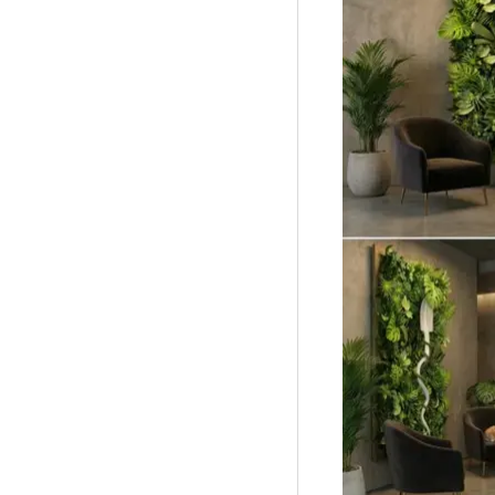
Рубрики
Интеллектуальная собственность и креативные и
Кино и театр
Искусство
Дизайн и мода
Реклама и маркетинг
Архитектура и урбанистика
Наука и технологии
Медиа
Образование
Издательское дело
Музыка
Музеи