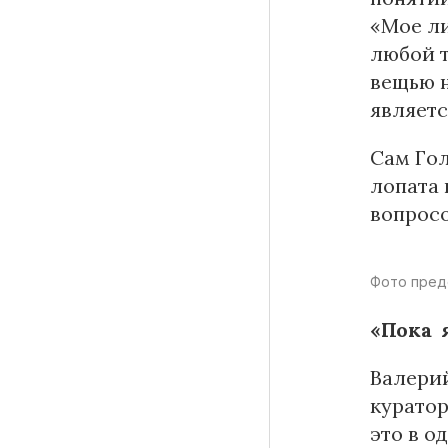
«Мое ли
любой т
вещью н
являетс
Сам Гол
лопата 
вопросо
Фото пред
«Пока 
Валерий
куратор
это в о