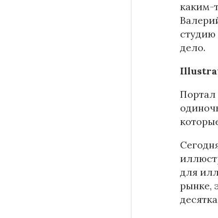
каким-т
Валерий
студию 
дело.
Illustr
Портал 
одиночк
которые
Сегодн
иллюстр
для илл
рынке, 
десятка