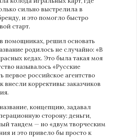
ла колода игральных карт, где
олько сильно выстрелила в
ренду, и это помогло быстро
вой старт.
 в помощниках, решил основать
азвание родилось не случайно: «В
расных кедах. Это была такая моя
тство называлось «Русские
ь первое российское агентство
к внесли коррективы: заказчиков
ция.
название, концепцию, задавал
перационную сторону: деньги,
ьный тандем — но «двум творческим
ия и это привело бы просто к