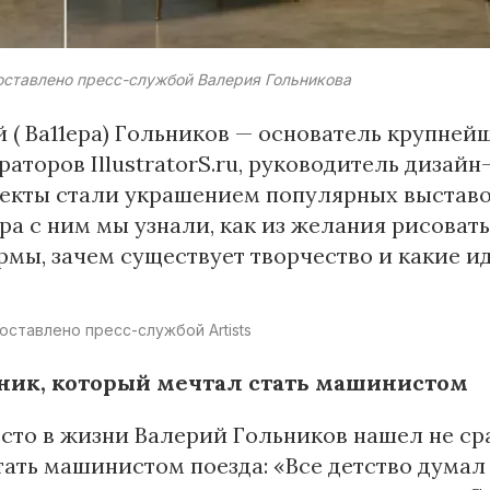
оставлено пресс-службой Валерия Гольникова
 ( Ва11ера) Гольников — основатель крупне
аторов IllustratorS.ru, руководитель дизайн
екты стали украшением популярных выставок
ра с ним мы узнали, как из желания рисоват
мы, зачем существует творчество и какие ид
ставлено пресс-службой Artists
ик, который мечтал стать машинистом
сто в жизни Валерий Гольников нашел не сраз
тать машинистом поезда: «Все детство думал 