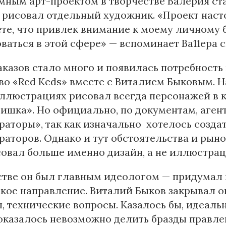
ным арт-проектом в творчестве Валерия ста
рисовал отдельный художник. «Проект наст
те, что привлек внимание к моему личному б
ваться в этой сфере» — вспоминает Ва11ера с
аказов стало много и появилась потребность
во «Red Keds» вместе с Виталием Быковым. Н
ллюстрациях рисовал всегда персонажей в к
шка». Но официально, по документам, аген
аторы», так как изначально хотелось создат
аторов. Однако и тут обстоятельства и рыно
овал больше именно дизайн, а не иллюстра
стве он был главным идеологом — придумал 
кое направление. Виталий Быков закрывал о
, технические вопросы. Казалось бы, идеал
казалось невозможно делить бразды правлен