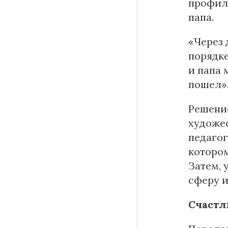
профиль
папа.
«Через 
порядке
и папа 
пошел»
Решени
художе
педагог
котором
Затем, 
сферу и
Счастл