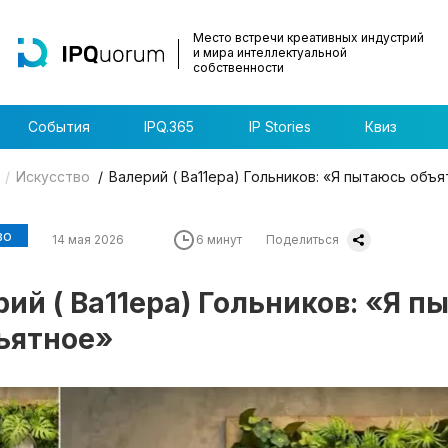
Место встречи креативных индустрий
и мира интеллектуальной
собственности
События
IPQ.365
IP Stories
Квиз
Искусство
Валерий ( Ва11ера) Гольников: «Я пытаюсь объ
во
14 мая 2026
6 минут
Поделиться
ий ( Ва11ера) Гольников: «Я 
ъятное»