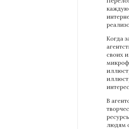
Перелом
каждую 
интерне
реализо
Когда з
агентст
своих и
микрофи
иллюстр
иллюстр
интерес
В агент
творчес
ресурсы
людям о