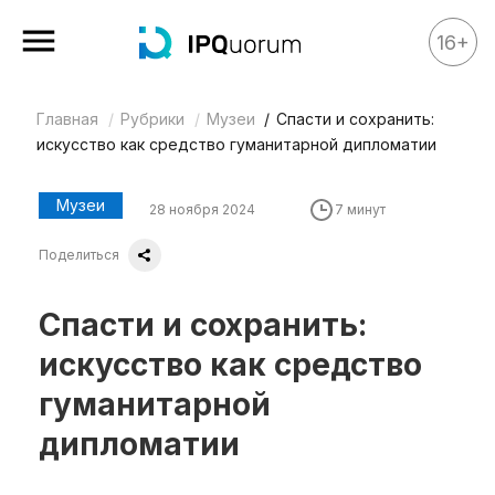
16+
Главная
Рубрики
Музеи
Спасти и сохранить:
Все материалы
искусство как средство гуманитарной дипломатии
Аналитика
Аналитика
Музеи
28 ноября 2024
7 минут
Legal review
Поделиться
События
Спасти и сохранить:
IPQ.365
искусство как средство
IP Stories
гуманитарной
Квиз
дипломатии
О нас
Календарь