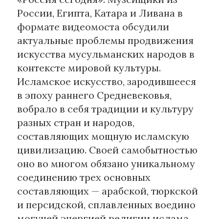
России, Египта, Катара и Ливана в
Материалы партнеров
формате видеомоста обсудили
актуальные проблемы продвижения
АКИ
искусства мусульманских народов в
Artists / Художники.РФ
контексте мировой культуры.
n'RIS
Исламское искусство, зародившееся
Онлайн патент
в эпоху раннего Средневековья,
Цифровой Сарафан
вобрало в себя традиции и культуру
разных стран и народов,
Смотрите нас в соцсетях и мессенджерах
составляющих мощную исламскую
цивилизацию. Своей самобытностью
оно во многом обязано уникальному
соединению трех основных
составляющих — арабской, тюркской
и персидской, сплавленных воедино
могучей энергией религии ислама.