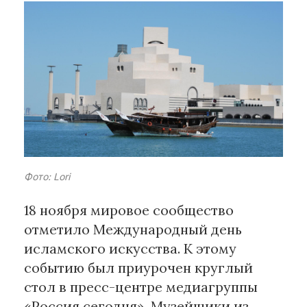
Рубрики
Интеллектуальная собственность
и креативные индустрии
Кино и театр
Искусство
Дизайн и мода
Реклама и маркетинг
Фото: Lori
Архитектура и урбанистика
Наука и технологии
18 ноября мировое сообщество
Медиа
отметило Международный день
Образование
исламского искусства. К этому
Издательское дело
событию был приурочен круглый
Музыка
стол в пресс-центре медиагруппы
Музеи
«Россия сегодня». Музейщики из