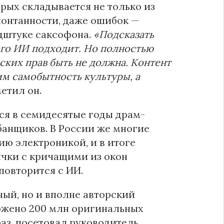
рых складывается не только из
спонтанности, даже ошибок —
ндштуке саксофона.
«Подсказать
ого ИИ подходит. Но полностью
ких прав быть не должна. Контент
им самобытность культуры, а
метил он.
ся в семидесятые годы драм-
банщиков. В России же многие
ю электроникой, и в итоге
ички с кричащими из окон
повторится с ИИ.
ный, но и вполне авторский
ложено 200 млн оригинальных
аз, посетовал руководитель