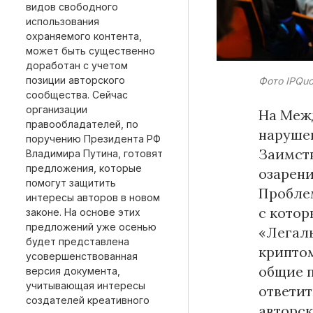
видов свободного
использования
охраняемого контента,
может быть существенно
доработан с учетом
Материалы партнеров
позиции авторского
Фото IPQu
сообщества. Сейчас
АКИ
организации
На Меж
Artists / Художники.РФ
правообладателей, по
нарушен
поручению Президента РФ
n'RIS
Заимств
Владимира Путина, готовят
Онлайн патент
предложения, которые
озарени
Цифровой Сарафан
помогут защитить
Проблем
интересы авторов в новом
с котор
законе. На основе этих
предложений уже осенью
«Легаль
будет представлена
Смотрите нас в соцсетях и мессенджерах
криптом
усовершенствованная
общие 
версия документа,
учитывающая интересы
ответит
создателей креативного
авторск