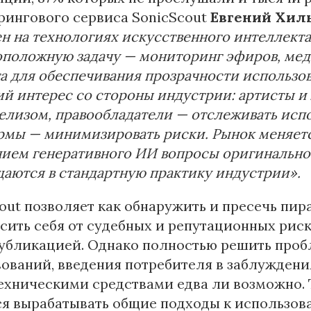
рингового сервиса SonicScout
Евгений Хил
н на технологиях искусственного интеллекта
положную задачу — мониторинг эфиров, мед
а для обеспечивания прозрачности использо
й интерес со стороны индустрии: артисты и 
елизом, правообладатели — отслеживать исп
мы — минимизировать риски. Рынок меняется
ием генеративного ИИ вопросы оригинальнос
аются в стандартную практику индустрии».
out позволяет как обнаружить и пресечь пира
сить себя от судебных и репутационных риск
публикацией. Однако полностью решить про
ований, введения потребителя в заблуждени
ехническими средствами едва ли возможно. 
ся вырабатывать общие подходы к использов