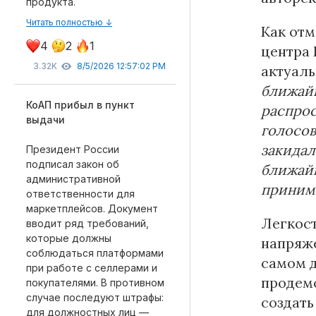
продукта.
Читать полностью ↓
Как отм
4
2
1
центра 
3.32K
8/5/2026 12:57:02 PM
актуаль
ближайш
КоАП прибыл в пункт
распрос
выдачи
голосов
закидал
Президент России
подписал закон об
ближайш
административной
приним
ответственности для
маркетплейсов. Документ
Легкост
вводит ряд требований,
которые должны
напряже
соблюдаться платформами
самом д
при работе с селлерами и
продем
покупателями. В противном
случае последуют штрафы:
создать
для должностных лиц —