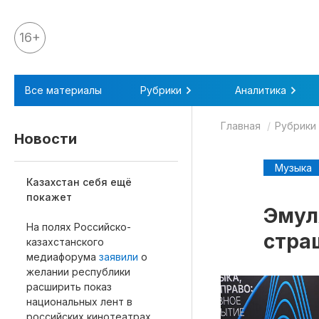
16+
Все материалы
Все материалы
Рубрики
Аналитика
Аналитика
Главная
Рубрики
Аналитика
Новости
Legal review
Музыка
События
Казахстан себя ещё
покажет
IPQ.365
Эмул
На полях Российско-
IP Stories
стра
казахстанского
Квиз
медиафорума
заявили
о
желании республики
О нас
расширить показ
национальных лент в
Календарь
российских кинотеатрах.