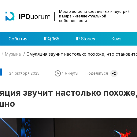
Место встречи креативных индустрий
и мира интеллектуальной
собственности
События
IPQ.365
IP Stories
Квиз
Музыка
Эмуляция звучит настолько похоже, что становит
24 октября 2025
4 минуты
Поделиться
яция звучит настолько похоже,
шно