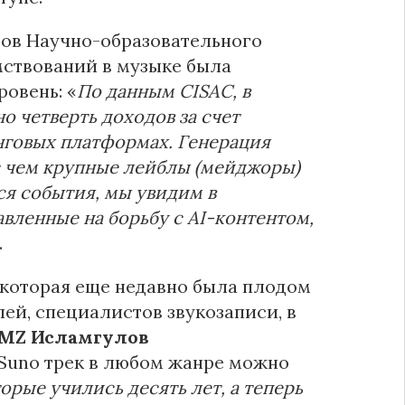
тов Научно-образовательного
мствований в музыке была
ровень: «
По данным CISAC, в
 четверть доходов за счет
нговых платформах. Генерация
 с чем крупные лейблы (мейджоры)
ся события, мы увидим в
вленные на борьбу с AI-контентом,
.
, которая еще недавно была плодом
ей, специалистов звукозаписи, в
IMZ Исламгулов
Suno трек в любом жанре можно
рые учились десять лет, а теперь