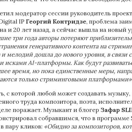
етил модератор сессии руководитель проек
Digital IP
Георгий Контридзе
, проблема заи
на и 20 лет назад, а сейчас вышла на новый у
ие три года авторы потеряют приблизительно
транения генеративного контента на стрими
 и мелодий дошла до нового уровня, в связи
и исками AI-платформы. Как будут развивать
ее время, но пока единственные меры, напра
аются только стриминговыми платформами»
ь, с которой любой может создавать музыку
нного труда композитора, поэта, исполнител
еле поражает. Музыкант и блогер
Зафар SL
онстрировал собравшимся, что в программе 
 в пару кликов:
«Обидно за композиторов, кото