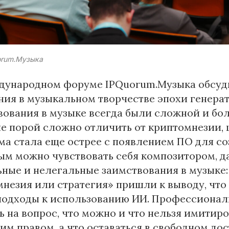
orum.Музыка
дународном форуме IPQuorum.Музыка обсуд
ия в музыкальном творчестве эпохи генерат
ования в музыке всегда были сложной и бо
е порой сложно отличить от криптомнезии, 
а стала еще острее с появлением ПО для соз
ым можно чувствовать себя композитором, да
ные и нелегальные заимствования в музыке:
незия или стратегия» пришли к выводу, что
подходы к использованию ИИ. Профессионал
ь на вопрос, что можно и что нельзя имитиро
им правом, а что оставаться в свободном дос