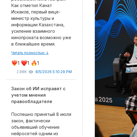
Как отметил Канат
Искаков, первый вице-
министр культуры и
информации Казахстана,
Рубрики
усиление взаимного
кинопроката возможно уже
Интеллектуальная собственность и креативные и
в ближайшее время.
Кино и театр
Читать полностью ↓
Искусство
1
1
1
Дизайн и мода
2.88K
8/5/2026 5:10:29 PM
Реклама и маркетинг
Архитектура и урбанистика
Закон об ИИ исправят с
Наука и технологии
учетом мнения
Медиа
правообладателе
Образование
Поспешно принятый 8 июля
Издательское дело
закон, фактически
Музыка
объявивший обучение
Музеи
нейросетей одним из