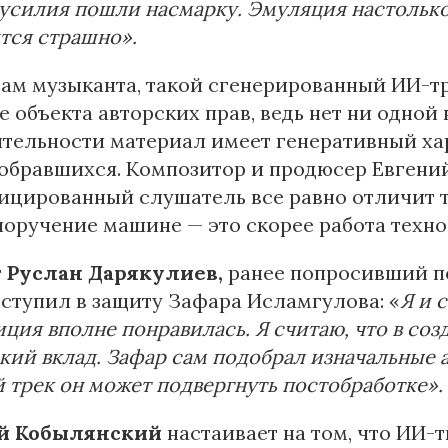
 усилия пошли насмарку. Эмуляция настолько
тся страшно».
ам музыканта, такой сгенерированный ИИ-т
е объекта авторских прав, ведь нет ни одной
тельности материал имеет генеративный ха
обравшихся. Композитор и продюсер Евгений
цированный слушатель все равно отличит та
поручение машине — это скорее работа техно
т
Руслан Дарякулиев,
ранее попросивший по
ыступил в защиту Зафара Исламгулова: «
Я и 
ция вполне понравилась. Я считаю, что в соз
кий вклад. Зафар сам подобрал изначальные 
 трек он может подвергнуть постобработке».
й Кобылянский
настаивает на том, что ИИ-