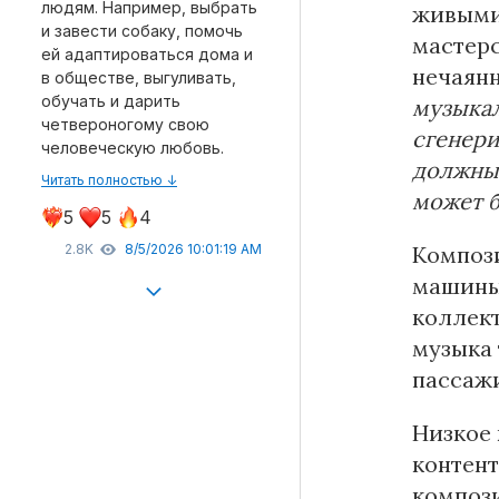
людям. Например, выбрать
живыми 
и завести собаку, помочь
мастерс
ей адаптироваться дома и
нечаянн
в обществе, выгуливать,
обучать и дарить
музыкал
четвероногому свою
сгенери
человеческую любовь.
должны 
Читать полностью ↓
может б
5
5
4
Компози
2.8K
8/5/2026 10:01:19 AM
машины 
коллект
музыка 
пассажи
Низкое 
контент
компози