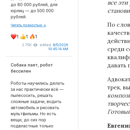
все эти
до 80 000 рублей, для
станови
юрлиц — до 500 000
рублей.
По слов
Читать полностью ↓
качеств
1
1
1
действи
2.75K
edited
8/5/2026
среди с
10:45:14 AM
квалифи
давать 
Собака лает, робот
бессилен
Адвока
Роботы научились делать
трек, в
за нас практически всё —
компози
пылесосить, решать
сложные задачи, водить
творчес
автомобиль и рисовать
Готовый
мультфильмы. Но есть
вещи, до сих пор
Евгени
подвластные только