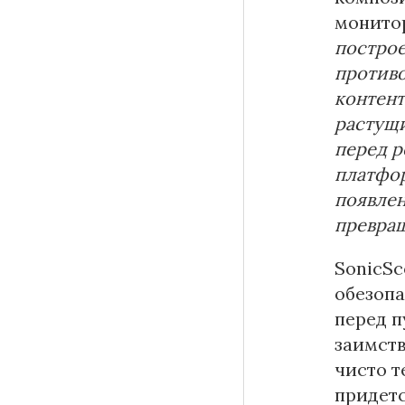
монито
построе
противо
контент
растущи
перед р
платфор
появлен
превращ
SonicSc
обезопа
перед 
заимств
чисто т
придет