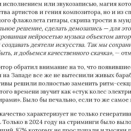
исполнением или звукозаписью, магия кото
тва артистов и гения композитора, но и из 
ого флажолета гитары, скрипа трости в му
ьное решение, сделать демозапись — для эт
рованная нейросетью музыка объектом авторс
создавать деятели искусства. Так мы сохран
ыть, и добьемся качественного скачка»
, — от
тор обратил внимание на то, что появившие
на Западе все же не вытеснили живых бара
ивы решили полностью заменить ритм-секци
того времени звучит как «стук колес электр
рами». Было бы печально, если то же самое 
качество характеризует не только генератив
. Только в 2024 году на стриминги было вы
ций, 87% которых не прослушали и тысячи р