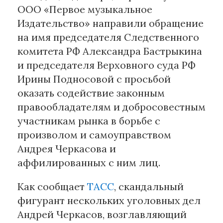
ООО «Первое музыкальное
Издательство» направили обращение
Материалы партнеров
на имя председателя Следственного
АКИ
комитета РФ Александра Бастрыкина
Artists / Художники.РФ
и председателя Верховного суда РФ
n'RIS
Ирины Подносовой с просьбой
Онлайн патент
оказать содействие законным
Цифровой Сарафан
правообладателям и добросовестным
участникам рынка в борьбе с
Смотрите нас в соцсетях и мессенджерах
произволом и самоуправством
Андрея Черкасова и
аффилированных с ним лиц.
Как сообщает
ТАСС
, скандальный
фигурант нескольких уголовных дел
Андрей Черкасов, возглавляющий