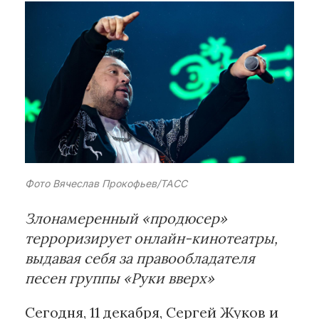
Рубрики
Интеллектуальная собственность
и креативные индустрии
Кино и театр
Искусство
Дизайн и мода
Реклама и маркетинг
Фото Вячеслав Прокофьев/ТАСС
Архитектура и урбанистика
Наука и технологии
Злонамеренный «продюсер»
Медиа
терроризирует онлайн-кинотеатры,
Образование
выдавая себя за правообладателя
Издательское дело
песен группы «Руки вверх»
Музыка
Музеи
Сегодня, 11 декабря, Сергей Жуков и