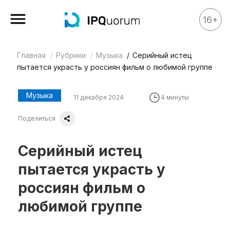
16+
Главная
Рубрики
Музыка
Серийный истец
Все материалы
пытается украсть у россиян фильм о любимой группе
Аналитика
Аналитика
Музыка
11 декабря 2024
4 минуты
Legal review
Поделиться
События
Серийный истец
IPQ.365
пытается украсть у
IP Stories
россиян фильм о
Квиз
любимой группе
О нас
Календарь