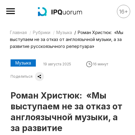
16+
Главная
Рубрики
Музыка
Роман Христюк: «Мы
Все материалы
выступаем не за отказ от англоязычной музыки, а за
Аналитика
развитие русскоязычного репертуара»
Аналитика
Музыка
19 августа 2025
16 минут
Legal review
Поделиться
События
IPQ.365
Роман Христюк: «Мы
IP Stories
выступаем не за отказ от
Квиз
англоязычной музыки, а
О нас
за развитие
Календарь