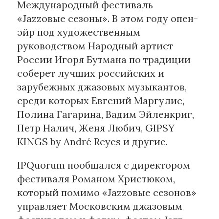
Международный фестиваль
«Jazzовые сезоны». В этом году опен-
Материалы партнеров
эйр под художественным
АКИ
руководством Народный артист
Artists / Художники.РФ
России Игоря Бутмана по традиции
n'RIS
соберет лучших российских и
Онлайн патент
зарубежных джазовых музыкантов,
Цифровой Сарафан
среди которых Евгений Маргулис,
Полина Гагарина, Вадим Эйленкриг,
Петр Налич, Женя Любич, GIPSY
Смотрите нас в соцсетях и мессенджерах
KINGS by André Reyes и другие.
IPQuorum пообщался с директором
фестиваля Романом Христюком,
который помимо «Jazzовые сезонов»
управляет Московским джазовым