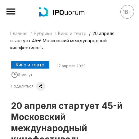
16+
Главная
Рубрики
Кино и театр
20 апреля
Все материалы
стартует 45-й Московский международный
Аналитика
кинофестиваль
Аналитика
Кино и театр
17 апреля 2023
Legal review
5 минут
События
Поделиться
IPQ.365
IP Stories
20 апреля стартует 45-й
Квиз
Московский
О нас
международный
Календарь