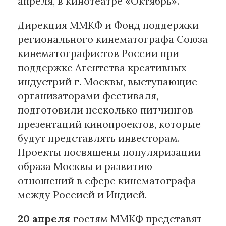
апреля, в кинотеатре «Октябрь».
Дирекция ММКФ и Фонд поддержки
Материалы партнеров
регионального кинематографа Союза
АКИ
кинематографистов России при
Artists / Художники.РФ
поддержке Агентства креативных
n'RIS
индустрий г. Москвы, выступающие
Онлайн патент
организаторами фестиваля,
Цифровой Сарафан
подготовили несколько питчингов —
презентаций кинопроектов, которые
Смотрите нас в соцсетях и мессенджерах
будут представлять инвесторам.
Проекты посвящены популяризации
образа Москвы и развитию
отношений в сфере кинематографа
между Россией и Индией.
20 апреля
гостям ММКФ представят