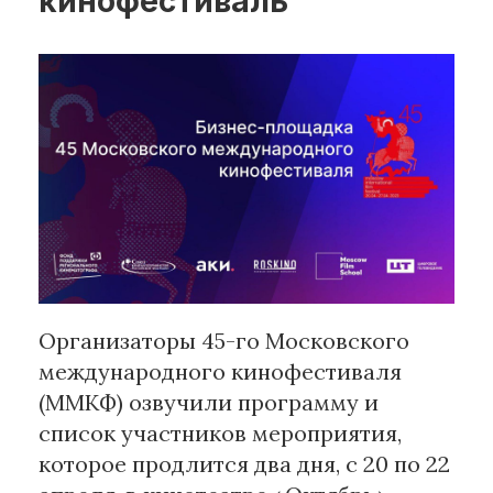
кинофестиваль
Рубрики
Интеллектуальная собственность
и креативные индустрии
Кино и театр
Искусство
Дизайн и мода
Реклама и маркетинг
Архитектура и урбанистика
Наука и технологии
Организаторы 45-го Московского
Медиа
международного кинофестиваля
Образование
(ММКФ) озвучили программу и
Издательское дело
список участников мероприятия,
Музыка
которое продлится два дня, с 20 по 22
Музеи