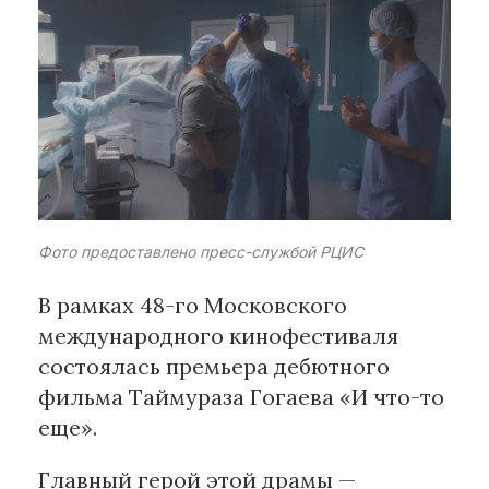
Рубрики
Интеллектуальная собственность
и креативные индустрии
Кино и театр
Искусство
Дизайн и мода
Фото предоставлено пресс-службой РЦИС
Реклама и маркетинг
Архитектура и урбанистика
В рамках 48-го Московского
Наука и технологии
международного кинофестиваля
Медиа
состоялась премьера дебютного
Образование
фильма Таймураза Гогаева «И что-то
Издательское дело
еще».
Музыка
Музеи
Главный герой этой драмы —