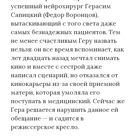
успешный нейрохирург Герасим
Сапицкий (Федор Воронцов),
Материалы партнеров
вытаскивающий с того света даже
АКИ
самых безнадежных пациентов. Тем
Artists / Художники.РФ
не менее счастливым Геру назвать
n'RIS
нельзя: он все время вспоминает, как
Онлайн патент
лет двадцать назад мечтал снимать
Цифровой Сарафан
кино и вместе с сестрой даже
написал сценарий, но отказался от
Смотрите нас в соцсетях и мессенджерах
кинокарьеры из-за своей приемной
матери, которая умоляла его
поступать в медицинский. Сейчас же
Гера решается нарушить данное ей
обещание — и садится в
режиссерское кресло.