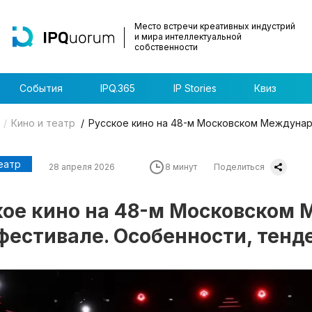
Место встречи креативных индустрий
и мира интеллектуальной
собственности
События
IPQ.365
IP Stories
Квиз
Кино и театр
Русское кино на 48-м Московском Междунар
еатр
28 апреля 2026
8 минут
Поделиться
кое кино на 48-м Московском
фестивале. Особенности, тенд