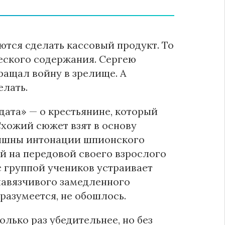
ются сделать кассовый продукт. То
еского содержания. Сергею
ращал войну в зрелище. А
елать.
дата» — о крестьянине, который
Схожий сюжет взят в основу
слышны интонации шпионского
й на передовой своего взрослого
с группой учеников устраивает
 навязчивого замедленного
 разумеется, не обошлось.
лько раз убедительнее, но без