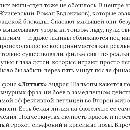
ых экшн-сцен тоже не обошлось. В центре э
Жизневский, Роман Евдокимов), которые эва
адской блокады. Спасают малышей они, безу
» выписывают узоры на тонком льду, пули с
парням — и даже льдины сближаются под нап
происходящее не воспринимается как реальн
тельно существовали, фильм снят по реальн
утые глаза детей, которые играют просто не
ыло бы забыть через пять минут после фина
м фоне
«Литвяк»
Андрея Шальопы кажется го
вычурных фраз, ни боев в замедленном действи
амой эффективной летчицей во Второй миров
изни. Есть белая лилия на фюзеляже ее само
ения. Подчеркнутая скупость красок и прос
ый грохот симфоний и красивые позы. Впро