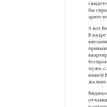
свидете
бы спра
зрителе
А вот 
В кадре
внезапн
привыкш
квартир
беспрои
мужа, с
нашей В
жалких 
Видимо,
отчаяв
в секци