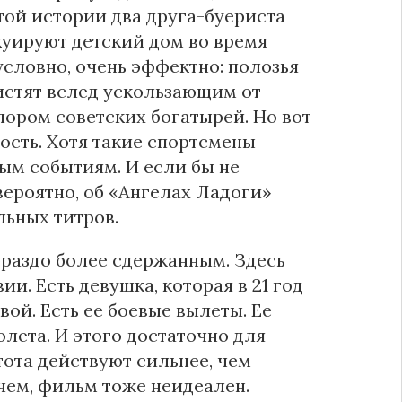
той истории два друга-буериста
куируют детский дом во время
словно, очень эффектно: полозья
вистят вслед ускользающим от
ором советских богатырей. Но вот
ость. Хотя такие спортсмены
ым событиям. И если бы не
вероятно, об «Ангелах Ладоги»
льных титров.
раздо более сдержанным. Здесь
и. Есть девушка, которая в 21 год
ой. Есть ее боевые вылеты. Ее
лета. И этого достаточно для
тота действуют сильнее, чем
чем, фильм тоже неидеален.