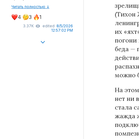
зрелищн
Читать полностью ↓
(Тихон 
4
3
1
ленингр
3.37K
edited
8/5/2026
их «яхт
12:57:02 PM
погони 
беда — 
действи
распахн
можно б
На это
нет ни 
стала с
жажда ж
подключ
помпезн