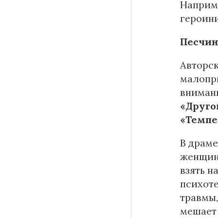
Наприме
героини
Песчин
Авторск
малопри
вниман
«Друго
«Темпе
В драм
женщина
взять н
психоте
травмы,
мешает