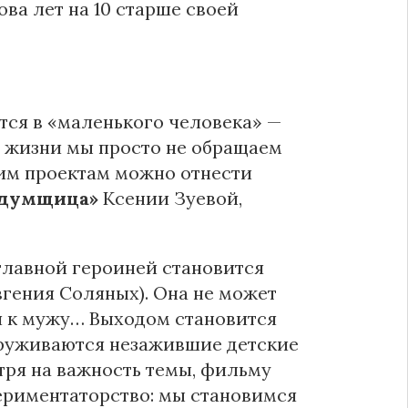
ва лет на 10 старше своей
тся в «маленького человека» —
й жизни мы просто не обращаем
им проектам можно отнести
ыдумщица»
Ксении Зуевой,
главной героиней становится
гения Соляных). Она не может
ся к мужу… Выходом становится
аруживаются незажившие детские
тря на важность темы, фильму
ериментаторство: мы становимся