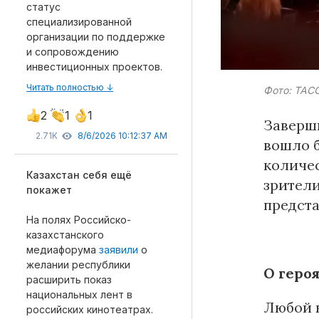
статус
специализированной
организации по поддержке
и сопровождению
инвестиционных проектов.
Материалы партнеров
Читать полностью ↓
Фото: ТАСС
АКИ
2
1
1
Заверш
Artists / Художники.РФ
2.71K
8/6/2026 10:12:37 AM
вошло б
n'RIS
количес
Онлайн патент
Казахстан себя ещё
зрители
Цифровой Сарафан
покажет
предст
На полях Российско-
казахстанского
медиафорума
заявили
о
Смотрите нас в соцсетях и мессенджерах
желании республики
О геро
расширить показ
национальных лент в
Любой к
российских кинотеатрах.