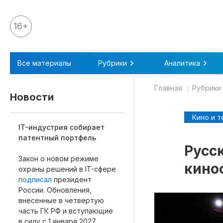
16+
Все материалы
Все материалы
Рубрики
Аналитика
Аналитика
Главная
Рубрики
Аналитика
Новости
Legal review
Кино и т
События
IT-индустрия собирает
патентный портфель
IPQ.365
Русс
Закон о новом режиме
IP Stories
кино
охраны решений в IT-сфере
Квиз
подписал
президент
России. Обновления,
О нас
внесенные в четвертую
часть ГК РФ и вступающие
Календарь
в силу с 1 января 2027