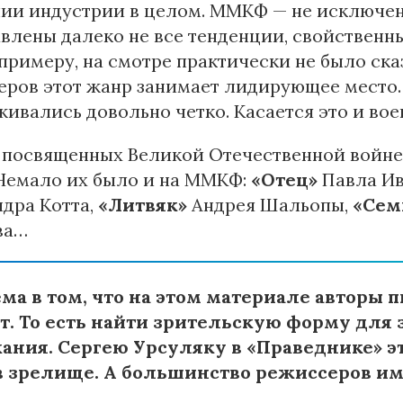
ии индустрии в целом. ММКФ — не исключени
влены далеко не все тенденции, свойствен
 примеру, на смотре практически не было сказ
ров этот жанр занимает лидирующее место.
ивались довольно четко. Касается это и во
 посвященных Великой Отечественной войне,
 Немало их было и на ММКФ:
«Отец»
Павла И
дра Котта,
«Литвяк»
Андрея Шальопы,
«Сем
ва…
ма в том, что на этом материале авторы 
т. То есть найти зрительскую форму для 
ания. Сергею Урсуляку в «Праведнике» эт
в зрелище. А большинство режиссеров им