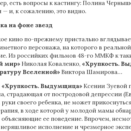
р, есть вопросы к кастингу: Полина Чернышо
 — и, к сожалению, это видно.
ка на фоне звезд
ое кино по-прежнему пристально вглядывае
метного персонажа, на которого в реально
ие. Из российких фильмов 48-го ММКФ к так
й мир»
Николая Коваленко,
«Хрупкость. В
ратуру Вселенной»
Виктора Шамирова…
е
«Хрупкость. Выдумщица»
Ксении Зуевой 
, страдающая от постродовой депрессии (Ев
а руки своего ребенка, не может прикоснуть
рапия, в ходе которой у молодой мамы обн
 объясняющие ее поведение. Впрочем, несмо
 неряшливое исполнение и чрезмерное эксп