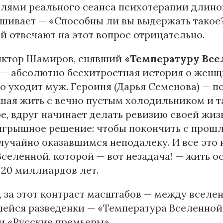
лями реального сеанса психотерапии длиной 
шивает — «Способны ли вы выдержать такое
й отвечают на этот вопрос отрицательно.
Виктор Шамиров, снявший
«Температуру Все
 — абсолютно бесхитростная история о женщ
о уходит муж. Героиня (Дарья Семенова) — п
ая жить с вечно пустым холодильником и т
е, вдруг начинает делать ревизию своей жиз
грышное решение: чтобы покончить с прошл
лучайно оказавшимся неподалеку. И все это 
селенной, которой — вот незадача! — жить ос
20 миллиардов лет.
 за этот контраст масштабов — между вселе
шейся разведенки — «Температура Вселенной
и «Русские премьеры».