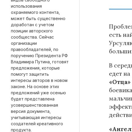
использования
охраняемого контента,
может быть существенно
доработан с учетом
Проблем
позиции авторского
есть на
сообщества. Сейчас
Урсуляк
организации
правообладателей, по
большин
поручению Президента РФ
Владимира Путина, готовят
В серед
предложения, которые
едет на
помогут защитить
интересы авторов в новом
«Отца
законе. На основе этих
боевика
предложений уже осенью
мальчик
будет представлена
усовершенствованная
эффектн
версия документа,
действи
учитывающая интересы
создателей креативного
«Ангел
продукта.