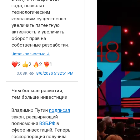
года, позволят
технологическим
компаниям существенно
увеличить патентную
Рубрики
активность и увеличить
оборот прав на
Интеллектуальная собственность и креативные и
собственные разработки.
Кино и театр
Читать полностью ↓
Искусство
2
2
2
1
Дизайн и мода
3.08K
8/6/2026 5:32:51 PM
Реклама и маркетинг
Архитектура и урбанистика
Чем больше развития,
Наука и технологии
тем больше инвестиции
Медиа
Образование
Владимир Путин
подписал
закон, расширяющий
Издательское дело
полномочия
ВЭБ.РФ
в
Музыка
сфере инвестиций. Теперь
Музеи
госкорпорация получила