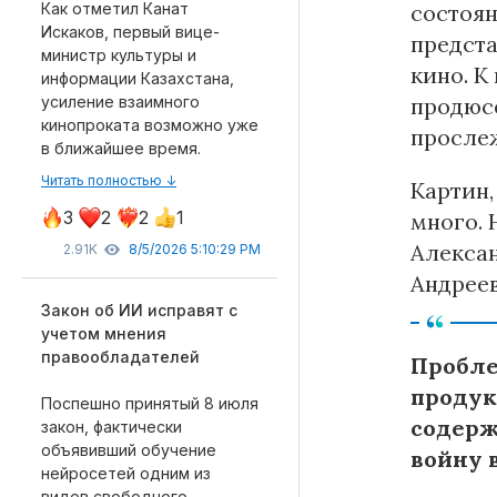
состоян
Как отметил Канат
Искаков, первый вице-
предста
министр культуры и
кино. К
информации Казахстана,
продюсе
усиление взаимного
кинопроката возможно уже
прослеж
в ближайшее время.
Читать полностью ↓
Картин,
3
2
2
1
много.
Алексан
2.91K
8/5/2026 5:10:29 PM
Андрее
Закон об ИИ исправят с
учетом мнения
правообладателей
Пробле
продук
Поспешно принятый 8 июля
содерж
закон, фактически
объявивший обучение
войну 
нейросетей одним из
видов свободного