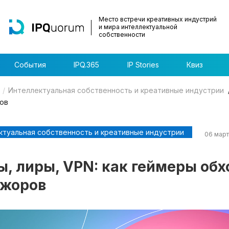
Место встречи креативных индустрий
и мира интеллектуальной
собственности
События
IPQ.365
IP Stories
Квиз
Интеллектуальная собственность и креативные индустрии
ов
ктуальная собственность и креативные индустрии
06 март
ы, лиры, VPN: как геймеры обх
жоров