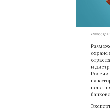
Материалы партнеров
Иллюстрац
АКИ
Artists / Художники.РФ
Размеже
n'RIS
охране 
Онлайн патент
отрасля
Цифровой Сарафан
и дистр
России 
на кото
пополня
Смотрите нас в соцсетях и мессенджерах
банков
Экспер