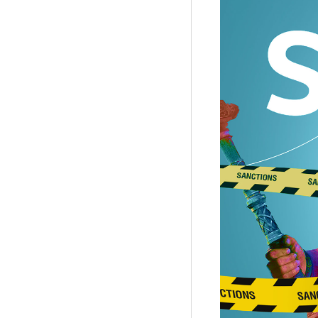
Рубрики
Интеллектуальная собственность и креативные и
Кино и театр
Искусство
Дизайн и мода
Реклама и маркетинг
Архитектура и урбанистика
Наука и технологии
Медиа
Образование
Издательское дело
Музыка
Музеи