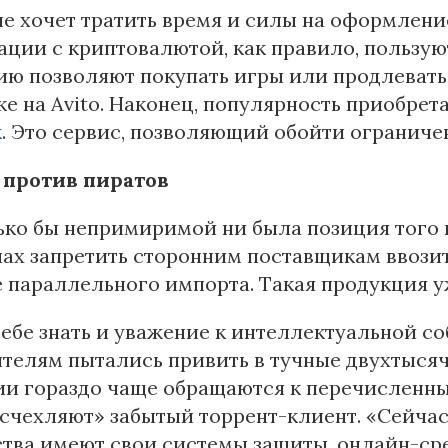
 не хочет тратить время и силы на оформлен
ации с криптовалютой, как правило, пользую
ию позволяют покупать игры или продлеват
ке на Avito. Наконец, популярность приобрет
к
. Это сервис, позволяющий обойти ограниче
 против пиратов
ко бы непримиримой ни была позиция того и
лах запретить сторонним поставщикам ввозит
 параллельного импорта. Такая продукция у
себе знать и уважение к интеллектуальной со
телям пытались привить в тучные двухтыся
ии гораздо чаще обращаются к перечисленн
счехляют» забытый торрент-клиент. «Сейчас 
тва имеют свои системы защиты, онлайн-ср