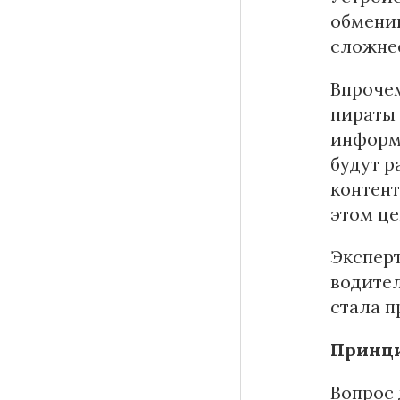
обменив
сложнее
Впрочем
пираты 
информа
будут р
контент
этом це
Эксперт
водител
стала п
Принци
Вопрос 