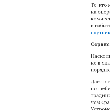
Те, кто
на опер
комисс
в избыт
спутни
Сервис
Насколь
не в си
порядке
Дает о 
потреби
традиц
чем «ра
Устройс