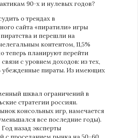
актикам 90-х и нулевых годов?
удить о трендах в
рного сайта «пиратили» игры
т пиратства и перешли на
нелегальным контентом, 11,5%
о теперь планируют перейти
связи с уровнем доходов: из тех,
4% убежденные пираты. Из имеющих
еменный шквал ограничений в
ьские стратегии россиян.
рынок консольных игр, намечается
уменьшался все последние годы).
 Год назад эксперты
 с проседанием рынка на 50–60