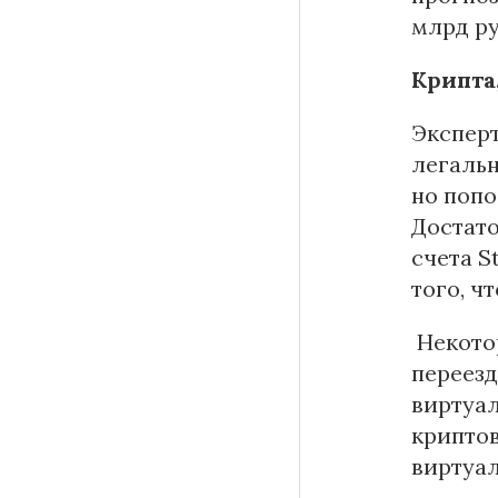
млрд ру
Крипта
Эксперт
легальн
но попо
Достато
счета S
того, ч
Некото
переезд
виртуал
криптов
виртуал