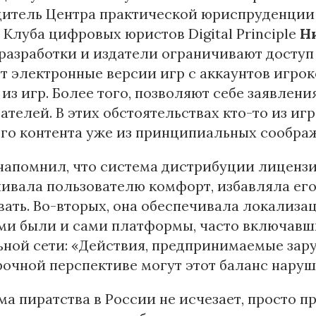
дитель Центра практической юриспруденции
 Клуба цифровых юристов Digital Principle
Н
разработки и издатели ограничивают доступ
 электронные версии игр с аккаунтов игрок
 из игр. Более того, позволяют себе заявле
ателей. В этих обстоятельствах кто-то из иг
го контента уже из принципиальных сообра
апомнил, что система дистрибуции лицензи
ивала пользователю комфорт, избавляла его
ать. Во-вторых, она обеспечивала локализац
ми были и сами платформы, часто включавш
ной сети: «Действия, предпринимаемые зар
очной перспективе могут этот баланс наруш
а пиратства в России не исчезает, просто п