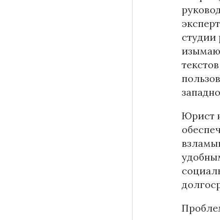
руково
эксперт
студии 
изымают
текстов
пользов
западно
Юрист н
обеспеч
взламыв
удобны
социаль
долгоср
Проблем