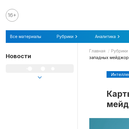
16+
Все материалы
Все материалы
Рубрики
Аналитика
Аналитика
Главная
Рубрики
Аналитика
Новости
западных мейджор
Legal review
События
Интелле
IPQ.365
Карт
IP Stories
мейд
Квиз
О нас
Календарь