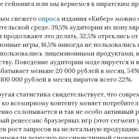
е гейминга или мы вернемся к пиратским пр
ным свежего
опроса
издания «Кибер» можно с
тельской среде. 39,5% аудитории их популя
и продолжают это делать, 32,5% отреклись о
онные игры, 16,5% никогда не пользовались 
 пользовались лицензионными продуктами, н
ству. Поведение аудитории моделируется и в 
абатывает меньше 20 000 рублей в месяц, 5
100 000 рублей в месяц пиратов всего 22%.
ругая статистика свидетельствует, что совр
 ко всемирному контенту меняет потребител
нно схлопывается и так не особо активный 
ый ренессанс браузерных игр (этот сегмент 
н рост запросов на нелегальную продукцию.
зировали чересчур пессимистичный сценарий