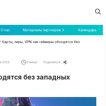
О нас
Материалы партнеров
Календарь
Карты, лиры, VPN: как геймеры обходятся без
а 2023
6 минут
Поделиться
одятся без западных