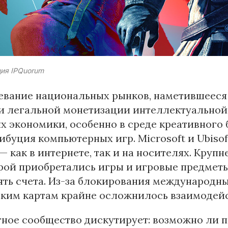
ия IPQuorum
вание национальных рынков, наметившееся в
и легальной монетизации интеллектуальной
х экономики, особенно в среде креативного
ибуция компьютерных игр. Microsoft и Ubisof
— как в интернете, так и на носителях. Кру
рой приобретались игры и игровые предмет
ть счета. Из-за блокирования международн
ским картам крайне осложнилось взаимодей
тное сообщество дискутирует: возможно ли