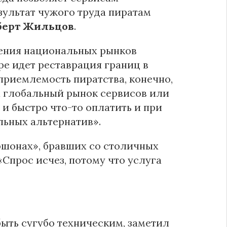
зультат чужого труда пиратам
берт Жильцов
.
ления национальных рынков
ре идет реставрация границ в
приемлемость пиратства, конечно,
на глобальный рынок сервисов или
 и быстро что-то оплатить и при
льных альтернатив».
юшонах», бравших со столичных
«Спрос исчез, потому что услуга
быть сугубо техническим, заметил