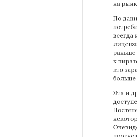
на рынк
По дан
потреби
всегда 
лицензи
раньше
к пират
кто зар
больше 
Эта и д
доступе
Постепе
некотор
Очевиде
прогно