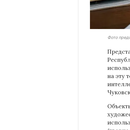
Материалы партнеров
Фото пред
АКИ
Предста
Artists / Художники.РФ
Респуб
n'RIS
Онлайн патент
использ
Цифровой Сарафан
на эту 
интелле
Чуковск
Смотрите нас в соцсетях и мессенджерах
Объекты
художе
использ