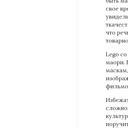
быть ма
свое вр
увидели
ткачест
что реч
товарно
Lego со
маори. 
маскам,
изображ
фильмов
Избежа
сложно,
культур
поручит