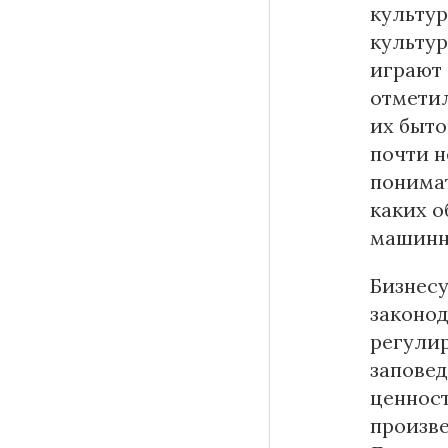
культур
культур
играют 
отметил
их быто
почти н
понимат
каких о
машинно
Бизнесу
законод
регулир
заповед
ценност
произве