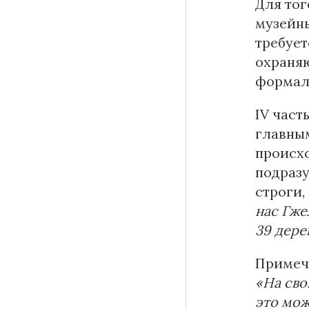
Для тог
музейны
требует
охраняю
формал
IV част
главным
происхо
подразу
строги,
нас Гже
39 дере
Примеча
«На сво
это мож