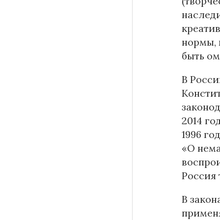
(творче
наследи
креатив
нормы, 
быть о
В Росси
Констит
законод
2014 го
1996 го
«О нема
воспро
Россия 
В закон
применя