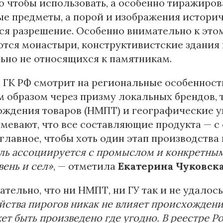
о чтобы использовать, а особенно тиражиро
е предметы, а порой и изображения историч
ся разрешение. Особенно внимательно к этом
тся монастыри, конструктивистские здания 
ьно не относящихся к памятникам.
ь ГК РФ смотрит на региональные особеннос
 образом через призму локальных брендов, 
ждения товаров (НМПТ) и географические ук
мевают, что все составляющие продукта — с
 главное, чтобы хоть один этап производств
ль ассоциируется с промыслом и конкретным м
вень и сел»
, — отметила
Екатерина Чуковска
тельно, что ни НМПТ, ни ГУ так и не удалос
йства пирогов никак не влияет происхождение
ет быть произведено где угодно. В реестре Ро