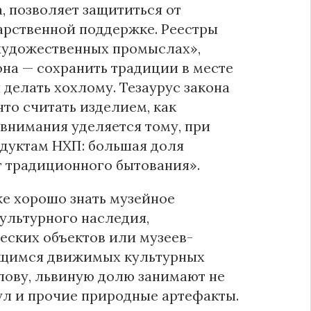
, позволяет защититься от
арственной поддержке. Реестры
 художественных промыслах»,
она — сохранить традиции в месте
и делать хохлому. Тезаурус закона
что считать изделием, как
 внимания уделяется тому, при
одуктам НХП: большая доля
т традиционного бытования».
же хорошо знать музейное
культурного наследия,
еских объектов или музеев-
сающимся движимых культурных
слову, львиную долю занимают не
кул и прочие природные артефакты.