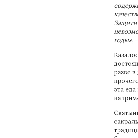
содержа
качеств
Защитит
невозмо
годы»
,
Казалос
достоян
разве в
прочего
эта еда
наприм
Святыни
сакраль
традици