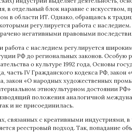
ских) индустрий выделяет деятельность, ос
я, в отдельный блок наравне с искусством,
ом в области ИТ. Однако, обращаясь к традиц
которыми регулируется работа с наследием
мрачено негативными правовыми последстви
и работа с наследием регулируется широким
уции РФ до региональных законов. Особую 
ательства о культуре 1992 года, Основы гос
да, часть IV Гражданского кодекса РФ, закон
да, закон «О народных художественных промыс
териальном этнокультурном достоянии РФ» 
изводящий положения аналогичной междунар
так и не присоединилась.
ах, связанных с креативными индустриями, в
ется реестровый подход. Так, попадание объ