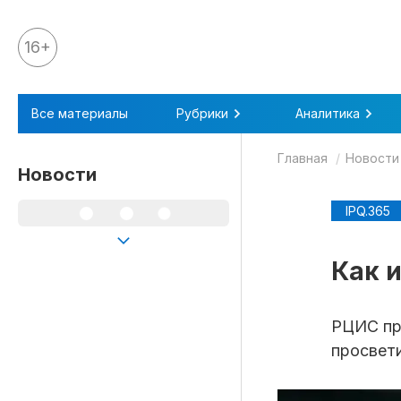
16+
Все материалы
Все материалы
Рубрики
Аналитика
Аналитика
Главная
Новости
Аналитика
Новости
Legal review
IPQ.365
События
IPQ.365
Как 
IP Stories
Квиз
РЦИС пр
просвет
О нас
Календарь