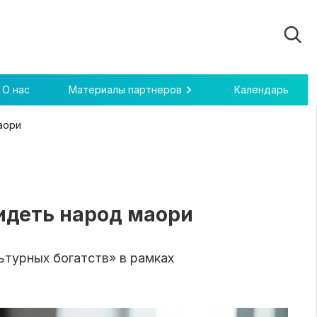
О нас
Материалы партнеров
Календарь
аори
бидеть народ маори
ьтурных богатств» в рамках