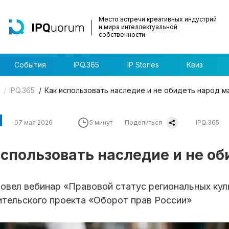
Место встречи креативных индустрий
и мира интеллектуальной
собственности
События
IPQ.365
IP Stories
Квиз
IPQ.365
Как использовать наследие и не обидеть народ м
07 мая 2026
5 минут
Поделиться
IPQ.365
использовать наследие и не о
овел вебинар «Правовой статус региональных кул
ительского проекта «Оборот прав России»