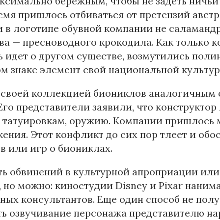
ксимально бережным, чтобы не задеть ничьи ч
емя пришлось отбиваться от претензий авст
 в логотипе обувной компании не саламандр
ва — пресноводного крокодила. Как только 
ь идет о другом существе, возмутились поли
м знаке элемент свой национальной культуры
 своей коллекцией биониклов аналогичным 
Его представители заявили, что конструкто
 татуировкам, оружию. Компании пришлось 
ения. Этот конфликт до сих пор тлеет и обо
 или игр о биониклах.
ть обвинений в культурной апроприации ил
 но можно: киностудии Disney и Pixar наним
ных консультантов. Еще один способ не пол
ь озвучивание персонажа представителю нар