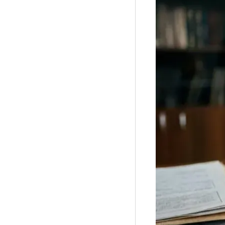
Рубрики
Интеллектуальная собственность и креативные и
Кино и театр
Искусство
Дизайн и мода
Реклама и маркетинг
Архитектура и урбанистика
Наука и технологии
Медиа
Образование
Издательское дело
Музыка
Музеи