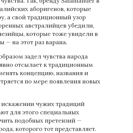
увства. Так, бренду Salamander в
ралийских аборигенов, которые
у, а свой традиционный узор
коренных австралийцев убедили,
незийцы, которые тоже увидели в
 — на этот раз варана.
образом задел чувства народа
р явно отсылает к традиционным
менять концепцию, названия и
стряется по мере появления новых
и искажении чужих традиций
ают для этого специальных
учить подобных претензий —
ода, которого тот представляет.