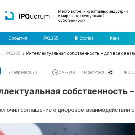
Место встречи креативных индустрий
и мира интеллектуальной
собственности
События
IPQ.365
IP Stories
Квиз
IPQ.365
Интеллектуальная собственность – для всех ветв
24 апреля 2026
2 минуты
Поделиться
IPQ.3
ллектуальная собственность – 
ключил соглашение о цифровом взаимодействии 