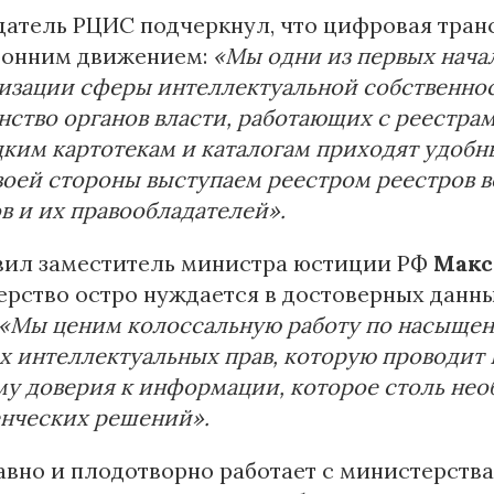
атель РЦИС подчеркнул, что цифровая тран
ронним движением:
«Мы одни из первых нача
зации сферы интеллектуальной собственнос
ство органов власти, работающих с реестрами
ким картотекам и каталогам приходят удобн
воей стороны выступаем реестром реестров в
в и их правообладателей».
явил заместитель министра юстиции РФ
Макс
рство остро нуждается в достоверных данны
«Мы ценим колоссальную работу по насыще
х интеллектуальных прав, которую проводит
у доверия к информации, которое столь не
енческих решений».
вно и плодотворно работает с министерств