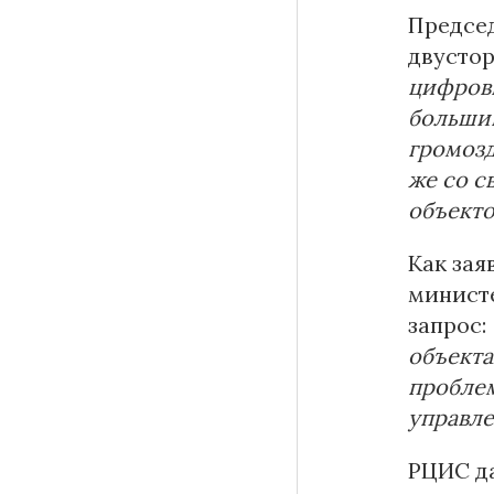
Председ
двусто
цифрови
большин
громозд
же со с
объекто
Как за
министе
запрос:
объекта
проблем
управл
РЦИС да