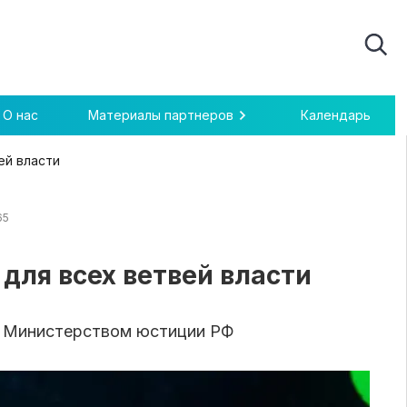
О нас
Материалы партнеров
Календарь
ей власти
65
для всех ветвей власти
с Министерством юстиции РФ