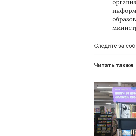
органи
информ
образов
министр
Следите за со
Читать также