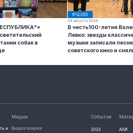
IPQ.365
04 августа 2026
РЕСПУБЛИКА*»
В честь100-летия Вал
осветительский
Левко: звезды классич
тании собак в
музыки записали песню
де
советского кино и снял
Медиа
События
Мате
ть и
Видеогалерея
2023
АКИ