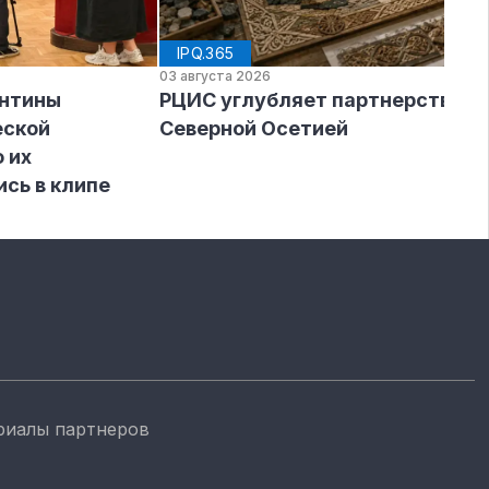
IPQ.365
03 августа 2026
ентины
РЦИС углубляет партнерство с
еской
Северной Осетией
 их
ись в клипе
риалы партнеров