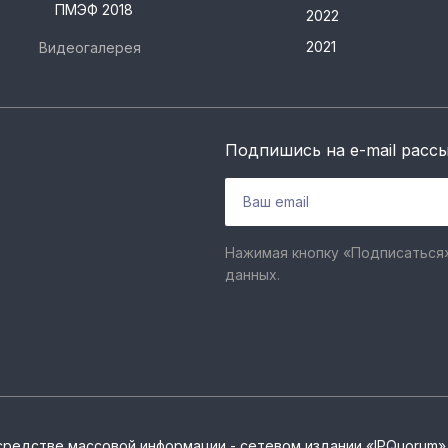
ПМЭФ 2018
2022
2021
Видеогалерея
Подпишись на e-mail расс
Нажимая кнопку «Подписаться»
данных.
средстве массовой информации - сетевом издании «IPQuorum»