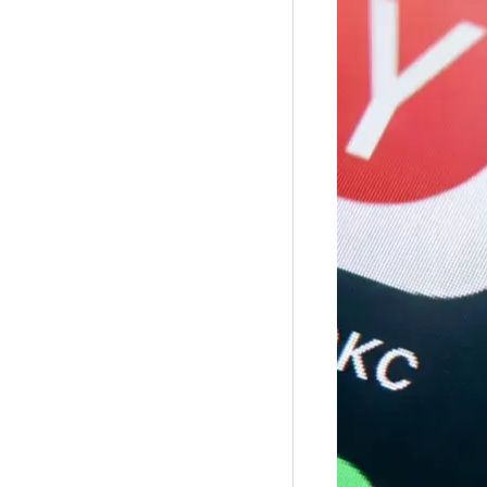
Рубрики
Интеллектуальная собственность и креативные и
Кино и театр
Искусство
Дизайн и мода
Реклама и маркетинг
Архитектура и урбанистика
Наука и технологии
Медиа
Образование
Издательское дело
Музыка
Музеи