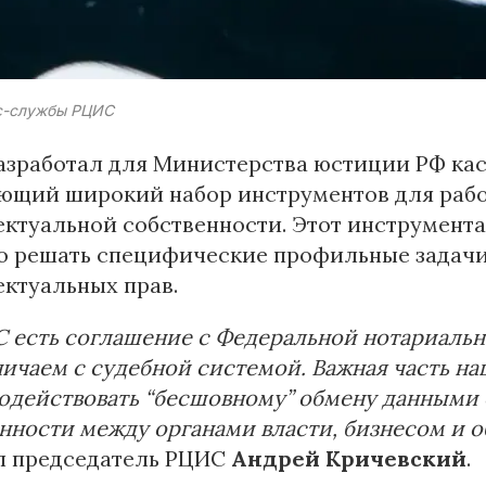
с-службы РЦИС
азработал для Министерства юстиции РФ ка
ющий широкий набор инструментов для рабо
ктуальной собственности. Этот инструмент
о решать специфические профильные задачи,
ектуальных прав.
 есть соглашение с Федеральной нотариальн
ичаем с судебной системой. Важная часть на
одействовать “бесшовному” обмену данными 
нности между органами власти, бизнесом и 
л председатель РЦИС
Андрей Кричевский
.