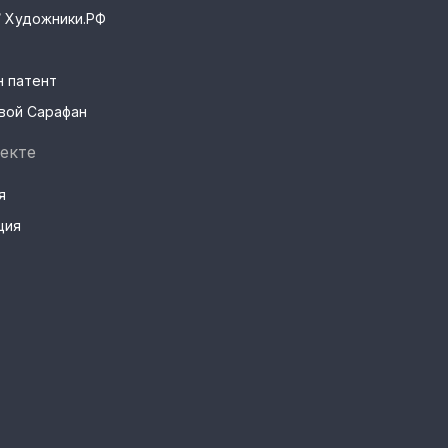
s / Художники.РФ
н патент
вой Сарафан
екте
я
ция