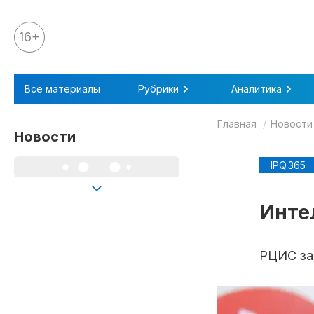
16+
Все материалы
Все материалы
Рубрики
Аналитика
Аналитика
Главная
Новости
Аналитика
Новости
Legal review
IPQ.365
События
IPQ.365
Инте
IP Stories
Квиз
РЦИС за
О нас
Календарь