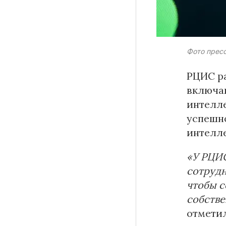
Материалы партнеров
Фото прес
РЦИС р
АКИ
включа
Artists / Художники.РФ
n'RIS
интелле
Онлайн патент
успешн
Цифровой Сарафан
интелл
«У РЦИС
сотрудн
Смотрите нас в соцсетях и мессенджерах
чтобы с
собстве
отмети