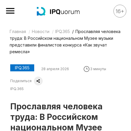
16+
Главная
Новости
IPQ.365
Прославляя человека
Все материалы
труда: В Российском национальном Музее музыки
Аналитика
представили финалистов конкурса «Как звучат
ремесла»
Аналитика
Legal review
IPQ.365
28 апреля 2026
3 минуты
События
Поделиться
IPQ.365
IPQ.365
IP Stories
Прославляя человека
Квиз
труда: В Российском
О нас
национальном Музее
Календарь