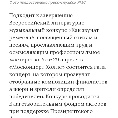
Фото предоставлено пресс-службой РМС
Материалы партнеров
Подходит к завершению
Всероссийский литературно-
АКИ
музыкальный конкурс «Как звучат
Artists / Художники.РФ
ремесла», посвященный стихам и
n'RIS
Онлайн патент
песням, прославляющим труд и
Цифровой Сарафан
осмысляющим профессиональное
мастерство. Уже 29 апреля в
«Москонцерт Холле» состоится гала-
Смотрите нас в соцсетях и мессенджерах
концерт, на котором прозвучат
отобранные композиции финалистов,
а жюри и зрители определят
победителей. Конкурс проводится
Благотворительным фондом актеров
при поддержке Президентского