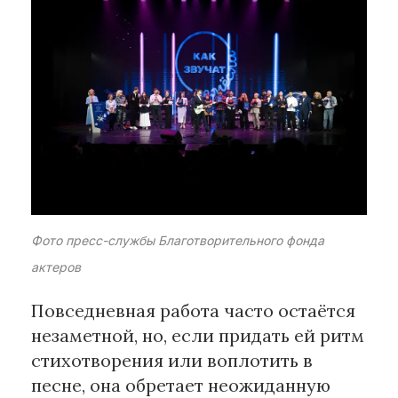
Рубрики
Интеллектуальная собственность
и креативные индустрии
Кино и театр
Искусство
Дизайн и мода
Реклама и маркетинг
Архитектура и урбанистика
Фото пресс-службы Благотворительного фонда
Наука и технологии
актеров
Медиа
Образование
Повседневная работа часто остаётся
Издательское дело
незаметной, но, если придать ей ритм
Музыка
стихотворения или воплотить в
Музеи
песне, она обретает неожиданную