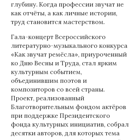
глубину. Когда профессии звучат не
как отчёты, а как личные истории,
Материалы партнеров
труд становится мастерством.
АКИ
Artists / Художники.РФ
Гала-концерт Всероссийского
n'RIS
литературно-музыкального конкурса
Онлайн патент
«Как звучат ремёсла», приуроченный
Цифровой Сарафан
ко Дню Весны и Труда, стал ярким
культурным событием,
объединившим поэтов и
Смотрите нас в соцсетях и мессенджерах
композиторов со всей страны.
Проект, реализованный
Благотворительным фондом актёров
при поддержке Президентского
фонда культурных инициатив, собрал
десятки авторов, для которых тема