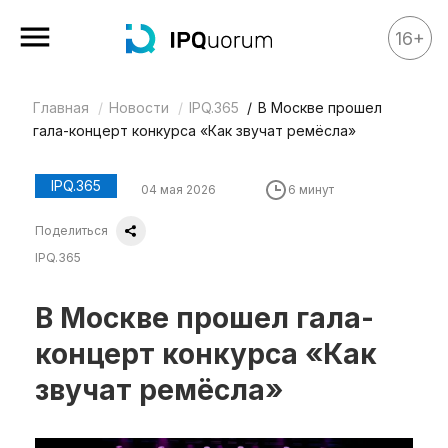
16+
Главная
Новости
IPQ.365
В Москве прошел
Все материалы
гала-концерт конкурса «Как звучат ремёсла»
Аналитика
Аналитика
IPQ.365
04 мая 2026
6 минут
Legal review
Поделиться
События
IPQ.365
IPQ.365
В Москве прошел гала-
IP Stories
концерт конкурса «Как
Квиз
звучат ремёсла»
О нас
Календарь