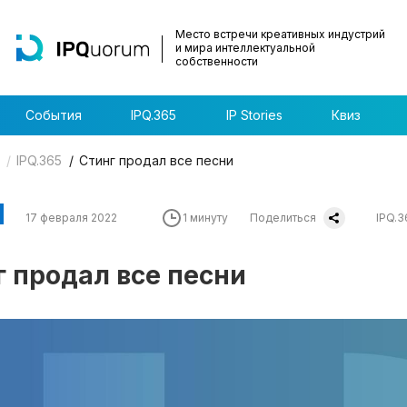
Место встречи креативных индустрий
и мира интеллектуальной
собственности
События
IPQ.365
IP Stories
Квиз
IPQ.365
Стинг продал все песни
17 февраля 2022
1 минуту
Поделиться
IPQ.3
г продал все песни