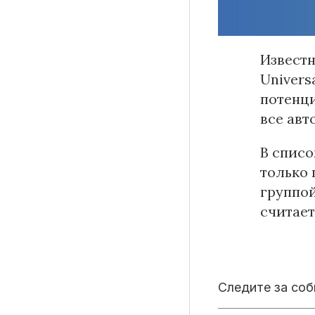
Известн
Материалы партнеров
Univers
потенци
АКИ
все авт
Artists / Художники.РФ
n'RIS
В списо
Онлайн патент
только 
Цифровой Сарафан
группой
считает
Смотрите нас в соцсетях и мессенджерах
Следите за со