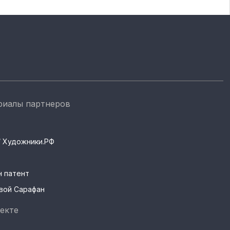
риалы партнеров
s / Художники.РФ
н патент
вой Сарафан
екте