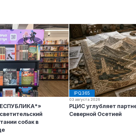
IPQ.365
03 августа 2026
РЕСПУБЛИКА*»
РЦИС углубляет партне
осветительский
Северной Осетией
тании собак в
де