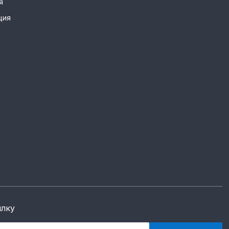
я
ция
ылку