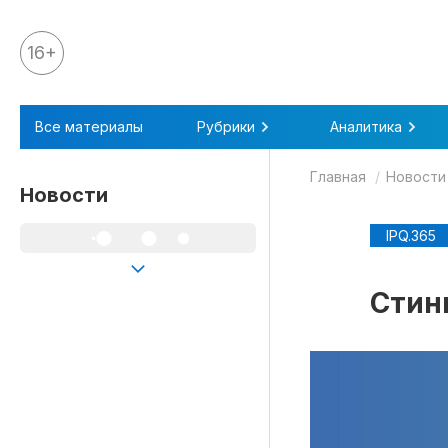
16+
Все материалы
Все материалы
Рубрики
Аналитика
Аналитика
Главная
Новости
Аналитика
Новости
Legal review
IPQ.365
События
IPQ.365
Стин
IP Stories
Квиз
О нас
Календарь