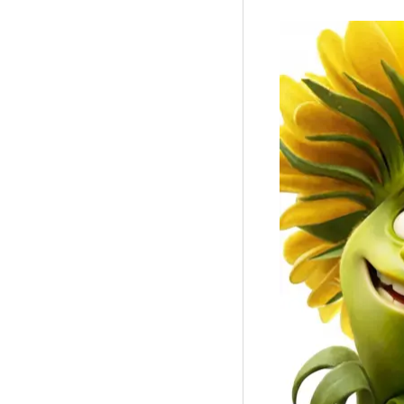
Рубрики
Интеллектуальная собственность и креативные и
Кино и театр
Искусство
Дизайн и мода
Реклама и маркетинг
Архитектура и урбанистика
Наука и технологии
Медиа
Образование
Издательское дело
Музыка
Музеи