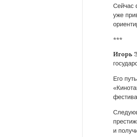
Сейчас 
уже при
ориенти
***
Игорь 
государ
Его пут
«Кинота
фестива
Следующ
престиж
и получ