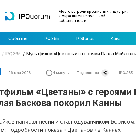
Место встречи креативных индустрий
и мира интеллектуальной
собственности
События
IPQ.365
IP Stories
Квиз
IPQ.365
Мультфильм «Цветаны» с героями Павла Майкова и
28 мая 2026
4 минуты
Поделиться
IPQ.365
тфильм «Цветаны» с героями 
лая Баскова покорил Канны
йков написал песни и стал одуванчиком Борисом,
м: подробности показа «Цветанов» в Каннах