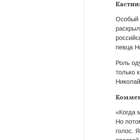
Кастин
Особый 
раскрыл
российс
певца Н
Роль од
только 
Николай
Коммен
«Когда 
Но пото
голос. 