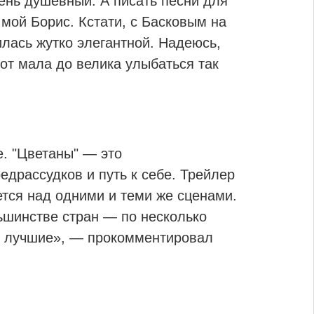
чень душевный. А писать песни для
мой Борис. Кстати, с Басковым на
илась жутко элегантной. Надеюсь,
 от мала до велика улыбаться так
е. "Цветаны" — это
едрассудков и путь к себе. Трейлер
ется над одними и теми же сценами.
льшинстве стран — по несколько
м лучшие», — прокомментировал