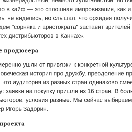
, жизнерадостный, немного хулиганистый, но о
ло в кайф — это сплошная импровизация, как и 
мы не виделись, но слышал, что орхидея получ
дем "сорняка и аристократа" заставит зрителей
 тех дистрибьюторов в Каннах».
е продюсера
еренно ушли от привязки к конкретной культур
овеческая история про дружбу, преодоление пр
, что аудитория из разных стран одинаково сме
у: заявки на покупку пришли из 16 стран. В бо
ьюторов, условия разные. Мы сейчас выбирае
р Игорь Задорин.
 проекта