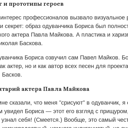
г и прототипы героев
интерес профессионалов вызвало визуальное 
и секрет: образ одуванчика Бориса был полнос
кого актера Павла Майкова. А пластика и хари
иколая Баскова.
уванчика Бориса озвучил сам Павел Майков. Бо
как актер, но и как автор всех песен для проек
 Басков.
тарий актера Павла Майкова
мне сказали, что меня "срисуют" в одуванчик, я
м увидел Бориса — этот его взгляд с прищуром,
Я узнал себя! (Смеется.) Вообще, это самый чес