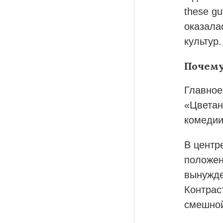
these g
оказала
культур.
Почему
Главное
«Цветан
комедии
В центр
положен
вынужде
Контрас
смешной