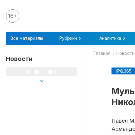
16+
Все материалы
Все материалы
Рубрики
Аналитика
Аналитика
Главная
Новости
Аналитика
Новости
Legal review
IPQ.365
События
IPQ.365
Муль
IP Stories
Нико
Квиз
О нас
Павел Ма
Армандо
Календарь