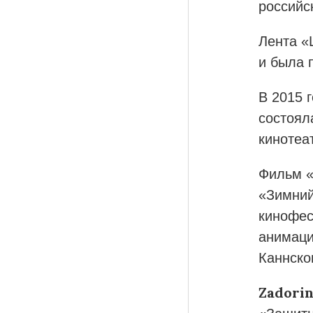
российс
Лента «
и была 
В 2015 
состоял
кинотеа
Фильм «
«Зимний
кинофе
анимаци
Каннско
Zadori