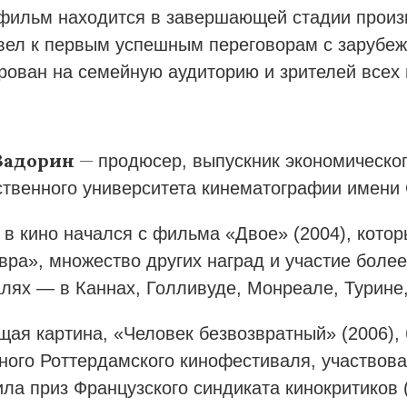
фильм находится в завершающей стадии произв
вел к первым успешным переговорам с зарубе
рован на семейную аудиторию и зрителей всех 
Задорин
—
продюсер, выпускник экономическог
ственного университета кинематографии имени 
ь в кино начался с фильма «Двое» (2004), кото
вра», множество других наград и участие боле
лях — в Каннах, Голливуде, Монреале, Турине,
ая картина, «Человек безвозвратный» (2006), 
ного Роттердамского кинофестиваля, участвова
ила приз Французского синдиката кинокритиков