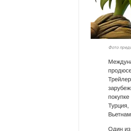
Материалы партнеров
АКИ
Фото пред
Artists / Художники.РФ
n'RIS
Междуна
Онлайн патент
продюсе
Цифровой Сарафан
Трейлер
зарубеж
покупке
Смотрите нас в соцсетях и мессенджерах
Турция,
Вьетнам
Один из