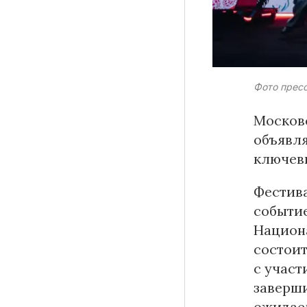
Материалы партнеров
Фото прес
АКИ
Москов
Artists / Художники.РФ
объявля
n'RIS
ключевы
Онлайн патент
Цифровой Сарафан
Фестив
событие
Национа
Смотрите нас в соцсетях и мессенджерах
состоит
с участ
заверш
ожидае