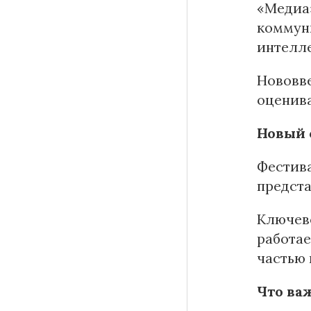
«Медиа»
коммун
интелле
Нововве
оценива
Новый 
Фестива
предста
Ключево
работае
частью 
Что ва