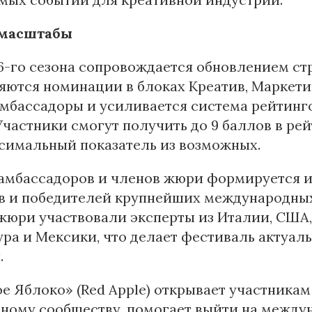
 масштабы
6-го сезона сопровождается обновлением с
ются номинации в блоках Креатив, Маркетин
мбассадоры и усиливается система рейтинго
Участники смогут получить до 9 баллов в р
симальный показатель из возможных.
 амбассадоров и членов жюри формируется и
в и победителей крупнейших международных
жюри участвовали эксперты из Италии, США,
ра и Мексики, что делает фестиваль актуал
.
е Яблоко» (Red Apple) открывает участникам
ному сообществу, помогает выйти на междун