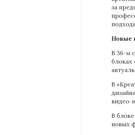
за пред
профес
подход
Новые
В 36-м 
блоках 
актуаль
В «Креа
дизайна
видео-
В блоке
новых ф