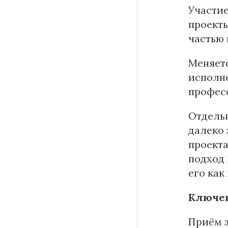
Участие
проекты
частью 
Меняетс
исполне
профес
Отдельн
далеко 
проекта
подход 
его как
Ключев
Приём з