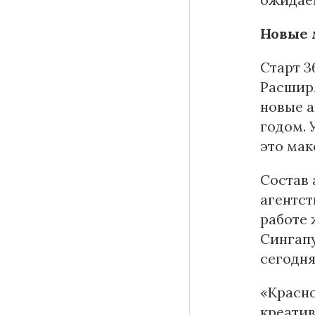
Новые
Старт 3
Расширя
новые а
годом. 
это мак
Состав
агентст
работе 
Сингапу
сегодня
«Красно
креатив