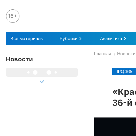
16+
Все материалы
Все материалы
Рубрики
Аналитика
Аналитика
Главная
Новости
Аналитика
Новости
Legal review
IPQ.365
События
IPQ.365
«Кра
IP Stories
36-й
Квиз
О нас
Календарь