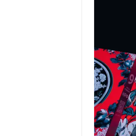
Рубрики
Интеллектуальная собственность и креативные и
Кино и театр
Искусство
Дизайн и мода
Реклама и маркетинг
Архитектура и урбанистика
Наука и технологии
Медиа
Образование
Издательское дело
Музыка
Музеи