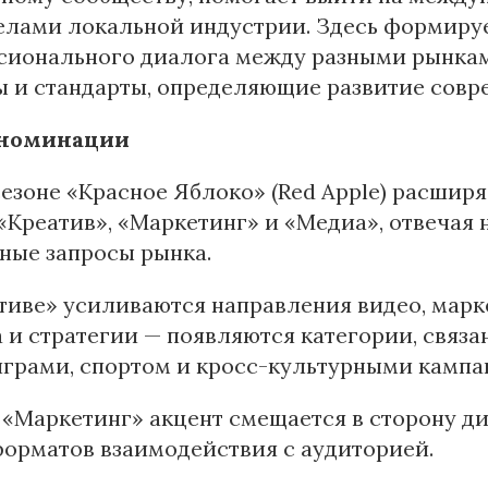
елами локальной индустрии. Здесь формиру
сионального диалога между разными рынками
ы и стандарты, определяющие развитие совр
 номинации
сезоне «Красное Яблоко» (Red Apple) расшир
«Креатив», «Маркетинг» и «Медиа», отвечая 
ные запросы рынка.
тиве» усиливаются направления видео, марк
 и стратегии — появляются категории, связ
играми, спортом и кросс-культурными кампа
 «Маркетинг» акцент смещается в сторону д
орматов взаимодействия с аудиторией.