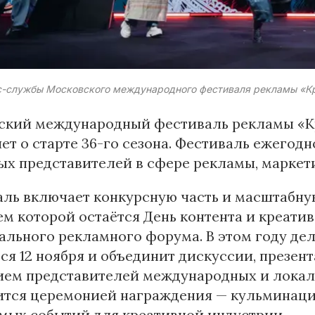
с-службы Московского международного фестиваля рекламы «Кра
ский международный фестиваль рекламы «Кр
ет о старте 36-го сезона. Фестиваль ежегод
х представителей в сфере рекламы, маркети
аль включает конкурсную часть и масштабн
м которой остаётся День контента и креатив
льного рекламного форума. В этом году де
ся 12 ноября и объединит дискуссии, презен
ием представителей международных и локал
ится церемонией награждения — кульминацие
мых событий для креативной индустрии.