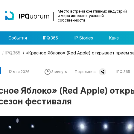
Место встречи креативных индустрий
и мира интеллектуальной
собственности
События
IPQ.365
IP Stories
Квиз
IPQ.365
«Красное Яблоко» (Red Apple) открывает приём за
12 мая 2026
3 минуты
Поделиться
IPQ.365
сное Яблоко» (Red Apple) откр
 сезон фестиваля