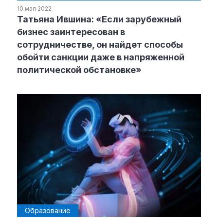
10 мая 2022
Татьяна Ившина: «Если зарубежный
Рубрики
бизнес заинтересован в
сотрудничестве, он найдет способы
Интеллектуальная собственность
обойти санкции даже в напряженной
и креативные индустрии
политической обстановке»
Кино и театр
Искусство
Дизайн и мода
Реклама и маркетинг
Архитектура и урбанистика
Наука и технологии
Медиа
Образование
Издательское дело
Музыка
Музеи
Образование