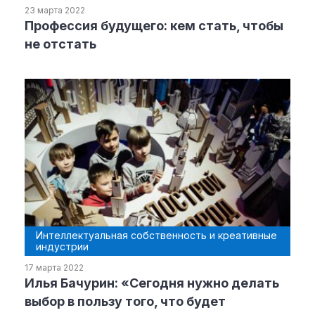
23 марта 2022
Профессия будущего: кем стать, чтобы
Материалы партнеров
не отстать
АКИ
Artists / Художники.РФ
n'RIS
Онлайн патент
Цифровой Сарафан
Смотрите нас в соцсетях и мессенджерах
Интеллектуальная собственность и креативные
индустрии
17 марта 2022
Илья Бачурин: «Сегодня нужно делать
выбор в пользу того, что будет