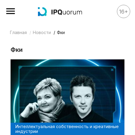
16+
Главная
Новости
Фки
Все материалы
Аналитика
Фки
Аналитика
Legal review
События
IPQ.365
IP Stories
Квиз
О нас
Интеллектуальная собственность и креативные
Календарь
индустрии