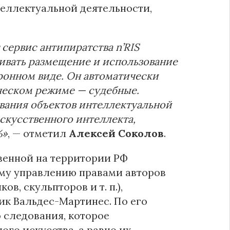
теллектуальной деятельности,
сервис антипиратства n’RIS
живать размещение и использование
ронном виде. Он автоматически
ическом режиме — судебные.
вания объектов интеллектуальной
искусственного интеллекта,
%»
, — отметил
Алексей Соколов
.
венной на территории РФ
му управлению правами авторов
в, скульпторов и т. п.),
ик Вальдес-Мартинес. По его
о следования, которое
го искусства, а равно их