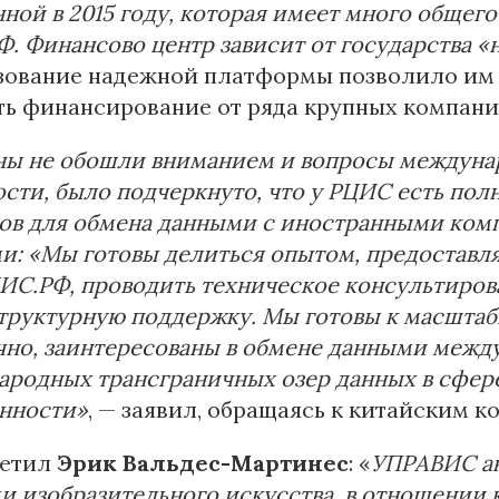
ной в 2015 году, которая имеет много общег
. Финансово центр зависит от государства 
зование надежной платформы позволило им 
ь финансирование от ряда крупных компаний,
ы не обошли вниманием и вопросы междунар
ости, было подчеркнуто, что у РЦИС есть по
тов для обмена данными с иностранными ком
и: «Мы готовы делиться опытом, предоставл
ИС.РФ, проводить техническое консультиров
руктурную поддержку. Мы готовы к масштабир
чно, заинтересованы в обмене данными межд
родных трансграничных озер данных в сфер
енности»
, — заявил, обращаясь к китайским к
метил
Эрик Вальдес-Мартинес
: «
УПРАВИС ак
и изобразительного искусства, в отношении