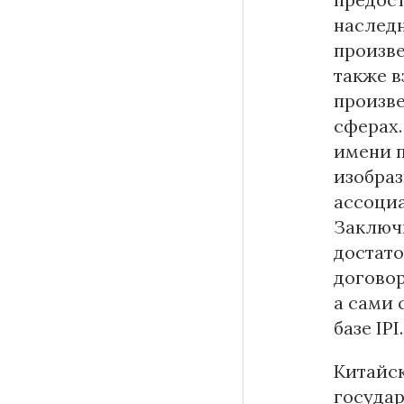
наслед
произве
также в
произве
сферах.
имени 
изобраз
ассоциа
Заключи
достато
договор
а сами 
базе IPI.
Китайс
государ