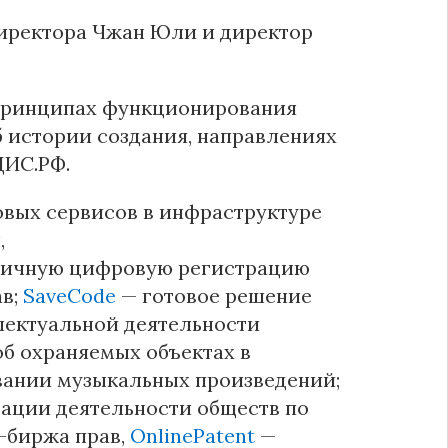
иректора Чжан Юли и директор
 принципах функционирования
б истории создания, направлениях
ЦИС.РФ.
овых сервисов в инфраструктуре
,
рвичную цифровую регистрацию
ав;
SaveCode
— готовое решение
лектуальной деятельности
б охраняемых объектах в
вании музыкальных произведений;
ации деятельности обществ по
-биржа прав,
OnlinePatent
—