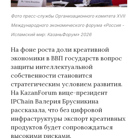
Материалы партнеров
Фото пресс-службы Организационного комитета XVII
Международного экономического форума «Россия -
АКИ
Artists / Художники.РФ
Исламский мир: КазаньФорум» 2026
n'RIS
На фоне роста доли креативной
Онлайн патент
экономики в ВВП государств вопрос
Цифровой Сарафан
защиты интеллектуальной
собственности становится
Смотрите нас в соцсетях и мессенджерах
стратегическим условием развития.
На KazanForum вице-президент
IPChain Валерия Брусникина
рассказала, что без цифровой
инфраструктуры экспорт креативных
продуктов будет сопровождаться
высокими рисками.