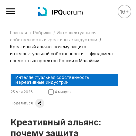
16+
Главная
Рубрики
Интеллектуальная
Все материалы
собственность и креативные индустрии
Аналитика
Креативный альянс: почему защита
интеллектуальной собственности — фундамент
Аналитика
совместных проектов России и Малайзии
Legal review
Интеллектуальная собственность
События
и креативные индустрии
IPQ.365
25 мая 2026
4 минуты
IP Stories
Поделиться
Квиз
Креативный альянс:
О нас
Календарь
почему защита