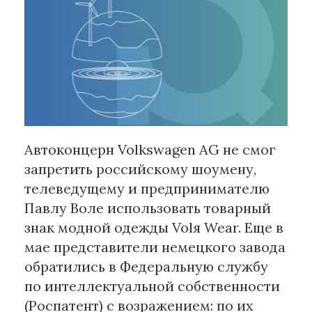
Рубрики
Интеллектуальная собственность
и креативные индустрии
Кино и театр
Искусство
Дизайн и мода
Автоконцерн Volkswagen AG не смог
Реклама и маркетинг
запретить российскому шоумену,
Архитектура и урбанистика
телеведущему и предпринимателю
Наука и технологии
Павлу Воле использовать товарный
Медиа
знак модной одежды Volя Wear. Еще в
Образование
мае представители немецкого завода
Издательское дело
обратились в Федеральную службу
Музыка
по интеллектуальной собственности
Музеи
(Роспатент) с возражением: по их