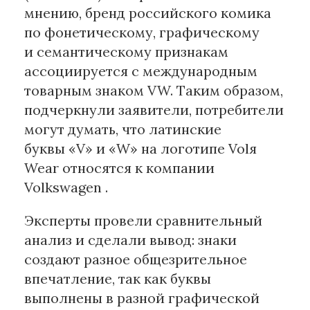
мнению, бренд российского комика
по фонетическому, графическому
Материалы партнеров
и семантическому признакам
АКИ
ассоциируется с международным
Artists / Художники.РФ
товарным знаком VW. Таким образом,
n'RIS
подчеркнули заявители, потребители
Онлайн патент
могут думать, что латинские
Цифровой Сарафан
буквы «V» и «W» на логотипе Volя
Wear относятся к компании
Смотрите нас в соцсетях и мессенджерах
Volkswagen .
Эксперты провели сравнительный
анализ и сделали вывод: знаки
создают разное общезрительное
впечатление, так как буквы
выполнены в разной графической